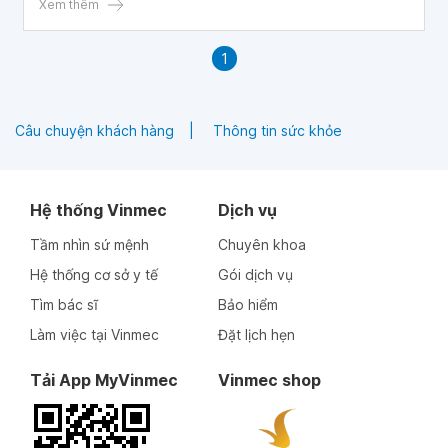
trang. Rất mong bác sĩ tư vấn, cảm ơn bác sĩ!
Xem thêm
1
Câu chuyện khách hàng
Thông tin sức khỏe
Hệ thống Vinmec
Dịch vụ
Tầm nhìn sứ mệnh
Chuyên khoa
Hệ thống cơ sở y tế
Gói dịch vụ
Tìm bác sĩ
Bảo hiểm
Làm việc tại Vinmec
Đặt lịch hẹn
Tải App MyVinmec
Vinmec shop