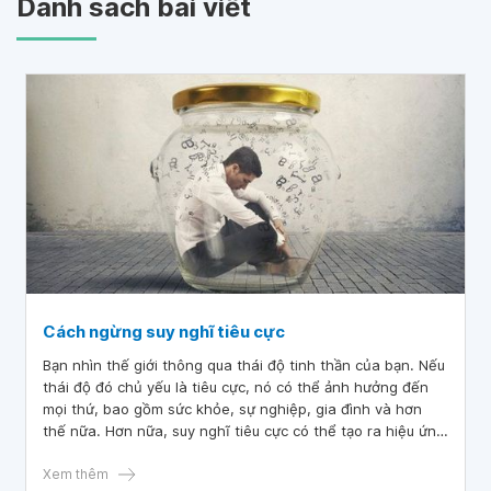
Danh sách bài viết
Cách ngừng suy nghĩ tiêu cực
Bạn nhìn thế giới thông qua thái độ tinh thần của bạn. Nếu
thái độ đó chủ yếu là tiêu cực, nó có thể ảnh hưởng đến
mọi thứ, bao gồm sức khỏe, sự nghiệp, gia đình và hơn
thế nữa. Hơn nữa, suy nghĩ tiêu cực có thể tạo ra hiệu ứng
xoắn ốc thu hút nhiều suy nghĩ tiêu cực hơn. Tuy nhiên,
chúng ta có thể từ từ tự rèn luyện cách suy nghĩ bằng
Xem thêm