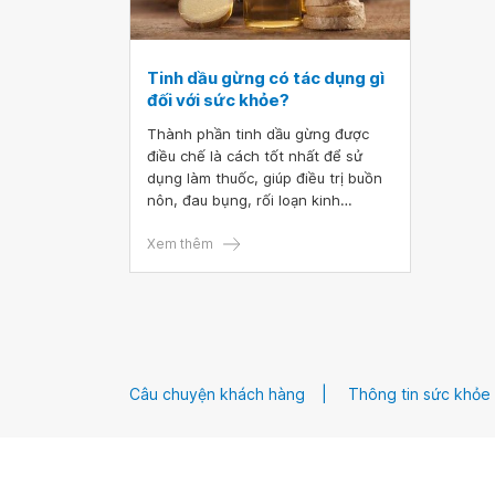
Tinh dầu gừng có tác dụng gì
đối với sức khỏe?
Thành phần tinh dầu gừng được
điều chế là cách tốt nhất để sử
dụng làm thuốc, giúp điều trị buồn
nôn, đau bụng, rối loạn kinh
nguyệt, viêm nhiễm và các tình
trạng hô hấp khác. Bài viết sau đây
Xem thêm
sẽ giúp bạn đọc hiểu hơn về thắc
mắc “tinh dầu gừng có tác dụng gì”.
Câu chuyện khách hàng
Thông tin sức khỏe