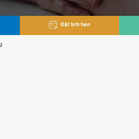
Đặt lịch hẹn
g