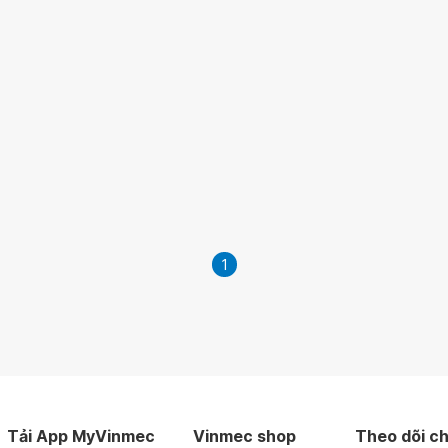
1
Tải App MyVinmec
Vinmec shop
Theo dõi ch