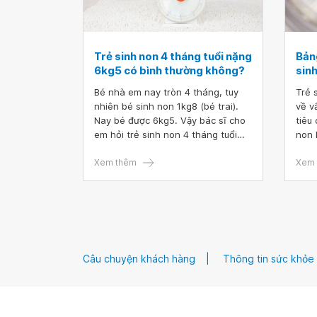
Trẻ sinh non 4 tháng tuổi nặng
Bản
6kg5 có bình thường không?
sin
Bé nhà em nay tròn 4 tháng, tuy
Trẻ 
nhiên bé sinh non 1kg8 (bé trai).
về v
Nay bé được 6kg5. Vậy bác sĩ cho
tiêu
em hỏi trẻ sinh non 4 tháng tuổi
non 
nặng 6kg5 có bình thường không?
trẻ 
Bé đã đạt mức cân nặng sinh non
Xem thêm
ngày
Xem 
không? Em cảm ơn.
Câu chuyện khách hàng
Thông tin sức khỏe