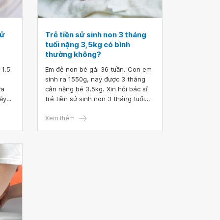
sử
Trẻ tiền sử sinh non 3 tháng
tuổi nặng 3,5kg có bình
thường không?
 1.5
Em đẻ non bé gái 36 tuần. Con em
sinh ra 1550g, nay được 3 tháng
ưa
cân nặng bé 3,5kg. Xin hỏi bác sĩ
lẫy
trẻ tiền sử sinh non 3 tháng tuổi
rẻ
nặng 3,5kg có bình thường không?
non
Cảm ơn bác sĩ tư vấn.
Xem thêm