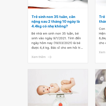
Trẻ sinh non 35 tuần, cân
Trẻ 
nặng sau 2 tháng 10 ngày là
thá
4.4kg có nhẹ không?
Con 
Bé nhà em sinh non 35 tuần, bé
Hiện
sinh vào ngày 9/1/2021. Tính đến
6,6k
ngày hôm nay (19/03/2021) là bé
cho 
được 4,4 kg. Bác sĩ cho em hỏi trẻ
sau 
sinh non 35 tuần, cân nặng sau 2
vậy 
Xem 
tháng 10 ngày là 4.4kg có nhẹ
Xem thêm
không?