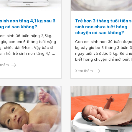
sinh non tăng 4,1 kg sau 6
Trẻ hơn 3 tháng tuổi tiền 
ng có sao không?
sinh non chưa biết hóng
chuyện có sao không?
em sinh 36 tuần nặng 2,5kg.
 giờ, con em 6 tháng tuổi nặng
Con em sinh non 30 tuần được
g, chiều dài 64cm. Vậy bác sĩ
kg bây giờ bé 3 tháng 3 tuần 3
em hỏi trẻ sinh non tăng 4,1 kg
ngày tuổi và được 5 kg. Bé ch
6 tháng có sao không? Bé như
biết hóng chuyện chỉ mới biết 
có bị thấp còi không?
thêm
thôi ạ. Vậy bác sĩ cho em hỏi t
hơn 3 tháng tuổi tiền sử sinh 
Xem thêm
chưa biết hóng chuyện có sao
không? Cảm ơn bác sĩ tư vấn.