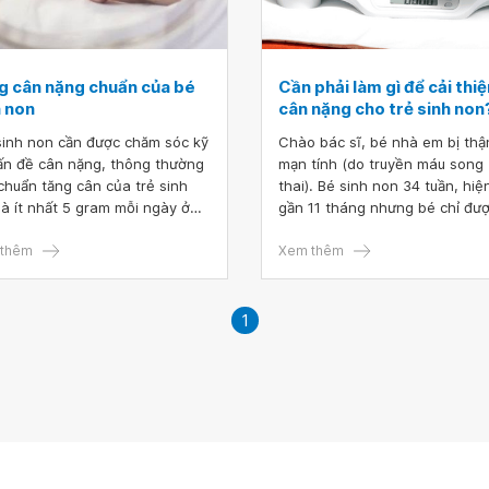
g cân nặng chuẩn của bé
Cần phải làm gì để cải thiệ
h non
cân nặng cho trẻ sinh non
sinh non cần được chăm sóc kỹ
Chào bác sĩ, bé nhà em bị thậ
ấn đề cân nặng, thông thường
mạn tính (do truyền máu song
 chuẩn tăng cân của trẻ sinh
thai). Bé sinh non 34 tuần, hiệ
là ít nhất 5 gram mỗi ngày ở
gần 11 tháng nhưng bé chỉ đư
sinh cực non, hoặc 20 gram mỗi
6kg, không tăng cân từ tháng 
 với bé sinh rất non.
thêm
6, hiện bé đang điều trị ngoại t
Xem thêm
tại bệnh viện.
1