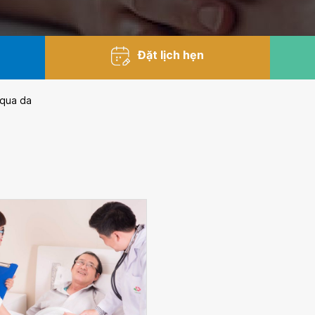
Đặt lịch hẹn
 qua da