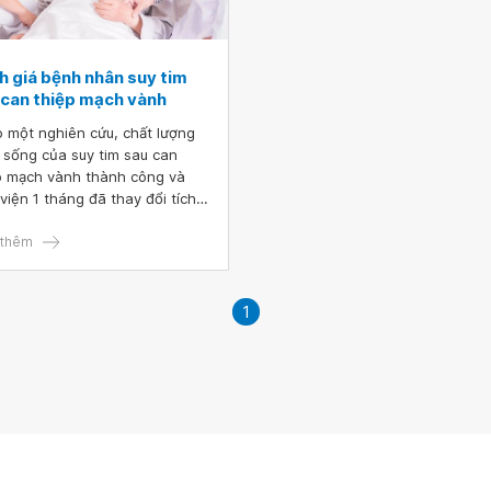
h giá bệnh nhân suy tim
 can thiệp mạch vành
 một nghiên cứu, chất lượng
 sống của suy tim sau can
p mạch vành thành công và
 viện 1 tháng đã thay đổi tích
 Có sự cải thiện rõ rệt về khả
 gắng sức, độ ổn định và tần
thêm
 cơn đau ngực, cũng như mức
i lòng với điều trị.
1