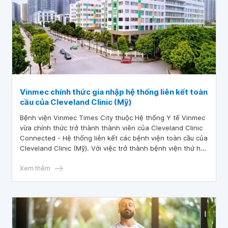
Vinmec chính thức gia nhập hệ thống liên kết toàn
cầu của Cleveland Clinic (Mỹ)
Bệnh viện Vinmec Times City thuộc Hệ thống Y tế Vinmec
vừa chính thức trở thành thành viên của Cleveland Clinic
Connected - Hệ thống liên kết các bệnh viện toàn cầu của
Cleveland Clinic (Mỹ). Với việc trở thành bệnh viện thứ hai
trên thế giới được gia nhập hệ thống liên kết y tế top đầu
thế giới, Vinmec tiếp tục khẳng định chiến lược vươn tầm
Xem thêm
quốc tế nhằm mang tới chất lượng điều trị và tiêu chuẩn
toàn cầu ngay tại Việt Nam.