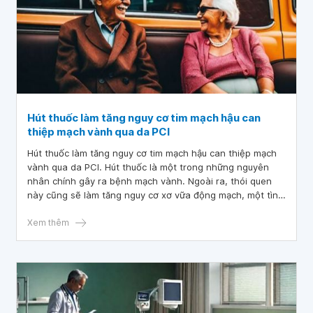
Hút thuốc làm tăng nguy cơ tim mạch hậu can
thiệp mạch vành qua da PCI
Hút thuốc làm tăng nguy cơ tim mạch hậu can thiệp mạch
vành qua da PCI. Hút thuốc là một trong những nguyên
nhân chính gây ra bệnh mạch vành. Ngoài ra, thói quen
này cũng sẽ làm tăng nguy cơ xơ vữa động mạch, một tình
trạng mà các mảng bám tích tụ trong động mạch và làm
cản trở lưu lượng máu.
Xem thêm