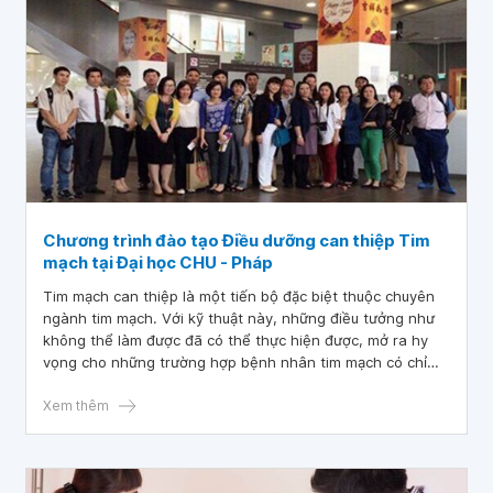
Chương trình đào tạo Điều dưỡng can thiệp Tim
mạch tại Đại học CHU - Pháp
Tim mạch can thiệp là một tiến bộ đặc biệt thuộc chuyên
ngành tim mạch. Với kỹ thuật này, những điều tưởng như
không thể làm được đã có thể thực hiện được, mở ra hy
vọng cho những trường hợp bệnh nhân tim mạch có chỉ
định phẫu thuật nhưng không đủ điều kiện mổ. Nhận thức
được tầm quan trọng của lĩnh vực này, Vinmec đang
Xem thêm
không ngừng nâng cao chuyên môn của bác sĩ, điều
dưỡng can thiệp tim mạch tại bệnh viện.