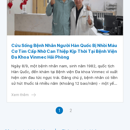
Cứu Sống Bệnh Nhân Người Hàn Quốc Bị Nhồi Máu
Cơ Tim Cấp Nhờ Can Thiệp Kịp Thời Tại Bệnh Viện
Đa Khoa Vinmec Hải Phòng
Ngày 8/9, một bệnh nhân nam, sinh năm 1982, quốc tịch
Hàn Quốc, đến khám tại Bệnh viện Đa khoa Vinmec vì xuất
hiện cơn đau tức ngực trái. Đáng chú ý, bệnh nhân có tiền
sử hút thuốc lá nhiều năm (khoảng 12 bao/năm) - một yếu
tố nguy cơ lớn của bệnh tim mạch.
Xem thêm
1
2