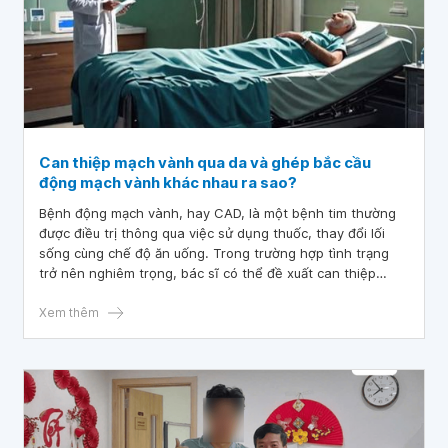
Can thiệp mạch vành qua da và ghép bắc cầu
động mạch vành khác nhau ra sao?
Bệnh động mạch vành, hay CAD, là một bệnh tim thường
được điều trị thông qua việc sử dụng thuốc, thay đổi lối
sống cùng chế độ ăn uống. Trong trường hợp tình trạng
trở nên nghiêm trọng, bác sĩ có thể đề xuất can thiệp
mạch vành qua da, được gọi là PCI, để cải thiện tình trạng
của động mạch.
Xem thêm