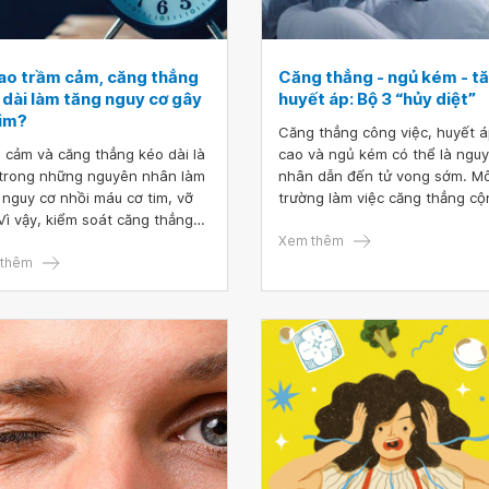
sao trầm cảm, căng thẳng
Căng thẳng - ngủ kém - t
 dài làm tăng nguy cơ gây
huyết áp: Bộ 3 “hủy diệt”
tim?
Căng thẳng công việc, huyết 
 cảm và căng thẳng kéo dài là
cao và ngủ kém có thể là ngu
trong những nguyên nhân làm
nhân dẫn đến tử vong sớm. Mô
 nguy cơ nhồi máu cơ tim, vỡ
trường làm việc căng thẳng cộ
 Vì vậy, kiểm soát căng thẳng
với thiếu ngủ có thể dẫn đến 
 vai trò quan trọng trong việc
cơ tử vong do tim mạch cao g
Xem thêm
 nguy cơ tai biến cho bệnh
thêm
lần ở những người bị tăng huyế
.