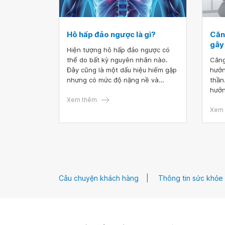
Hô hấp đảo ngược là gì?
Căn
gây
Hiện tượng hô hấp đảo ngược có
thể do bất kỳ nguyên nhân nào.
Căng
Đây cũng là một dấu hiệu hiếm gặp
hưởn
nhưng có mức độ nặng nề và
thần
nhanh chóng dẫn đến suy hô hấp,
hưởn
trụy tuần hoàn, nhất là trong
Xem thêm
nhữn
trường hợp sau khi bị chấn thương.
như 
Xem 
Theo đó, nhân viên y tế, thậm chí
Hãy 
là người bình thường, đều cần biết
viết
hô hấp đảo ngược là gì để có thể
khởi động các biện pháp điều trị hỗ
trợ dưỡng khí nếu được phát hiện
kịp thời.
Câu chuyện khách hàng
Thông tin sức khỏe