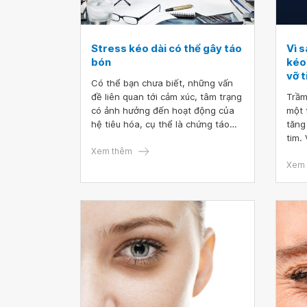
Stress kéo dài có thể gây táo
Vì 
bón
kéo
vỡ 
Có thể bạn chưa biết, những vấn
đề liên quan tới cảm xúc, tâm trạng
Trầm
có ảnh hưởng đến hoạt động của
một 
hệ tiêu hóa, cụ thể là chứng táo
tăng
bón, khi bạn bị stress sẽ chi phối
tim.
chứng táo bón một cách rõ nét.
Xem thêm
đóng
giảm
Xem 
nhân