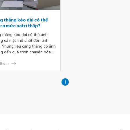
căng thẳng trong kỳ nghỉ để t
hưởng chúng một cách tuyệt v
nhất.
g thẳng kéo dài có thể
 ra mức natri thấp?
 thẳng kéo dài có thể ảnh
g cả mặt thể chất đến tinh
. Nhưng liệu căng thẳng có ảnh
g đến quá trình chuyển hóa
g dưỡng chất trong cơ thể
làm hạ natri máu hay không?
thêm
cùng tìm hiểu vấn đề này ở bài
 sau đây.
1