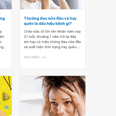
ăng
Thường đau nửa đầu và hay
quên là dấu hiệu bệnh gì?
áp
Chào bác sĩ! Em tên Nhân năm nay
yên
27 tuổi, khoảng 1 năm trở lại đây
i
em hay có triệu chứng đau nửa đầu
ng
và xuất hiện tình trạng hay quên.
nguy
Chuyện lâu thì quên không nói, có
ấp 3
những chuyện gần đây mà em
Xem thêm
t áp.
cũng quên.