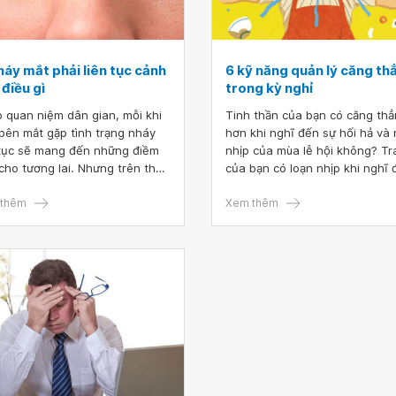
háy mắt phải liên tục cảnh
6 kỹ năng quản lý căng th
điều gì
trong kỳ nghỉ
 quan niệm dân gian, mỗi khi
Tinh thần của bạn có căng th
bên mắt gặp tình trạng nháy
hơn khi nghĩ đến sự hối hả và
 tục sẽ mang đến những điềm
nhịp của mùa lễ hội không? Trá
cho tương lai. Nhưng trên thực
của bạn có loạn nhịp khi nghĩ 
hi y tế phát triển thì việc nháy
việc dành cả ngày cho gia đìn
liên tục không chỉ mang tính
thêm
trong khoảng thời gian tuyệt v
Xem thêm
linh mà còn là dấu hiệu của
nhất trong năm không? Ý nghĩ
số bệnh nguy hiểm. Hãy cùng
việc thu chi trong kỳ nghỉ có k
hiểu xem bị nháy mắt phải liên
bạn thao thức cả đêm không?
cảnh báo điều gì?
câu trả lời là có cho bất kỳ câu
nào trong số này thì bạn chắc
không đơn độc. Tiền bạc và tr
nhiệm gia đình là một trong n
nguyên nhân gây căng thẳng 
đầu ở Hoa Kỳ. Do đó bạn cần t
hiểu về những kỹ năng quản lý