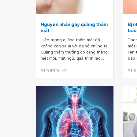
Nguyên nhân gây quầng thâm
Bị n
mắt
báo 
Hiện tượng quầng thâm mắt đã
Theo
không còn xa lạ với đa số chúng ta.
một 
Quầng thâm thường do căng thẳng,
liên
mệt mỏi, mất ngủ, quá trình lão
báo 
hóa tự nhiên hoặc di truyền, chế
tế, k
độ ăn uống,...
Xem thêm
mắt 
Xem 
tâm 
một 
tìm 
tục 