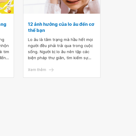
ẳng
12 ảnh hưởng của lo âu đến cơ
thể bạn
ẳng
Lo âu là tâm trạng mà hầu hết mọi
 nhộn
người đều phải trải qua trong cuộc
i tim
sống. Người bị lo âu nên tập các
đến
biện pháp thư giãn, tìm kiếm sự
h
giúp đỡ của người thân hoặc
ời
chuyên gia tâm lý để cải thiện sức
Xem thêm
 về
khỏe tinh thần và thể chất.
hiến
 Nếu
 hỏi
 chắn
ách
hững
hàng
ìm