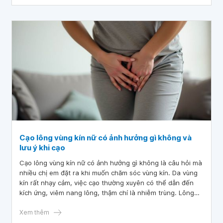
Cạo lông vùng kín nữ có ảnh hưởng gì không và
lưu ý khi cạo
Cạo lông vùng kín nữ có ảnh hưởng gì không là câu hỏi mà
nhiều chị em đặt ra khi muốn chăm sóc vùng kín. Da vùng
kín rất nhạy cảm, việc cạo thường xuyên có thể dẫn đến
kích ứng, viêm nang lông, thậm chí là nhiễm trùng. Lông
mọc ngược cũng là một tình trạng phổ biến sau khi cạo,
gây ngứa ngáy, khó chịu và có thể để lại sẹo.
Xem thêm