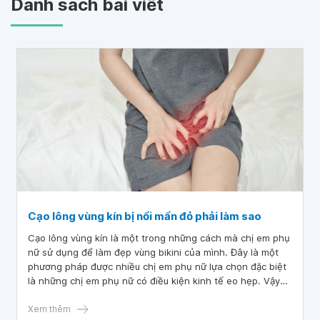
Danh sách bài viết
Cạo lông vùng kín bị nổi mẩn đỏ phải làm sao
Cạo lông vùng kín là một trong những cách mà chị em phụ
nữ sử dụng để làm đẹp vùng bikini của mình. Đây là một
phương pháp được nhiều chị em phụ nữ lựa chọn đặc biệt
là những chị em phụ nữ có điều kiện kinh tế eo hẹp. Vậy
khi vùng kín bị ngứa đỏ do cạo lông phải làm sao? Nguyên
nhân là vì đâu? Hãy cùng tìm hiểu bài viết dưới đây.
Xem thêm