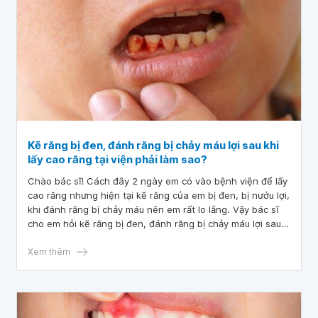
Kẽ răng bị đen, đánh răng bị chảy máu lợi sau khi
lấy cao răng tại viện phải làm sao?
Chào bác sĩ! Cách đây 2 ngày em có vào bệnh viện để lấy
cao răng nhưng hiện tại kẽ răng của em bị đen, bị nướu lợi,
khi đánh răng bị chảy máu nên em rất lo lắng. Vậy bác sĩ
cho em hỏi kẽ răng bị đen, đánh răng bị chảy máu lợi sau
khi lấy cao răng tại viện phải làm sao? Mong bác sĩ tư vấn
và giải đáp. Em xin chân thành cảm ơn!
Xem thêm