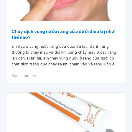
Chảy dịch vùng nướu răng cửa dưới điều trị như
thế nào?
Em đau ở vùng nướu răng cửa dưới đã lâu, đánh răng
thường bị chảy máu và đôi khi cũng chảy máu ở các răng
lân cận. Hiện tại, em thấy vùng nướu ở răng cửa dưới có
chất dịch trắng đục chảy ra khi chạm vào và răng luôn ê
buốt, lung lay. Vậy bác sĩ cho em hỏi chảy dịch vùng nướu
răng cửa dưới điều trị như thế nào? Em cảm ơn bác sĩ.
Xem thêm