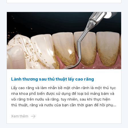
vấn đề liên quan đến chân răng có thể gây ra những hậu
quả nghiêm trọng cho sức khỏe răng miệng của bạn. Việc
lấy cao răng giúp loại bỏ các vấn đề này và giữ cho răng
của bạn khỏe mạnh hơn.
Lành thương sau thủ thuật lấy cao răng
Lấy cao răng và làm nhẵn bề mặt chân rănh là một thủ tục
nha khoa phổ biến được sử dụng để loại bỏ mảng bám và
vôi răng trên nướu và răng. tuy nhiên, sau khi thực hiện
thủ thuật, răng và nướu của bạn cần thời gian để hồi phục.
quá trình này có thể khác nhau đối với mỗi người, nhưng
hiểu rõ về quá trình lành thương sau khi lấy cao răng và
Xem thêm
làm nhẵn bề mặt chân răng sẽ giúp bạn biết cách chăm
sóc răng miệng của mình và hạn chế sự khó chịu. trong bài