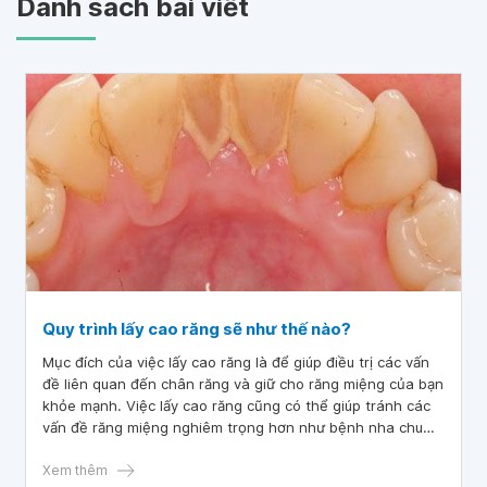
Danh sách bài viết
Quy trình lấy cao răng sẽ như thế nào?
Mục đích của việc lấy cao răng là để giúp điều trị các vấn
đề liên quan đến chân răng và giữ cho răng miệng của bạn
khỏe mạnh. Việc lấy cao răng cũng có thể giúp tránh các
vấn đề răng miệng nghiêm trọng hơn như bệnh nha chu
hay mất răng. Tầm quan trọng của việc lấy cao răng trong
điều trị nha khoa là rất lớn. Nếu không điều trị kịp thời, các
Xem thêm