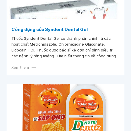
Công dụng của Syndent Dental Gel
Thuốc Syndent Dental Gel có thành phần chính là các
hoạt chất Metronidazole, Chlorhexidine Gluconate,
Lidocain HCl. Thuốc được bác sĩ kê đơn chỉ định điều trị
các bệnh lý răng miệng. Tìm hiểu thông tin về công dụng,
thành phần giúp người bệnh có thể sử dụng thuốc hiệu
quả.
Xem thêm