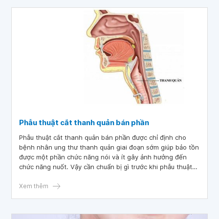
Phẫu thuật cắt thanh quản bán phần
Phẫu thuật cắt thanh quản bán phần được chỉ định cho
bệnh nhân ung thư thanh quản giai đoạn sớm giúp bảo tồn
được một phần chức năng nói và ít gây ảnh hưởng đến
chức năng nuốt. Vậy cần chuẩn bị gì trước khi phẫu thuật?
Sau phẫu thuật bệnh nhân cần lưu ý những gì để sức khỏe
có thể nhanh hồi phục?
Xem thêm