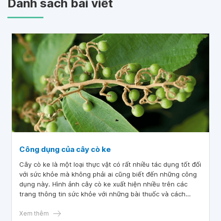
Danh sách bài viết
Công dụng của cây cò ke
Cây cò ke là một loại thực vật có rất nhiều tác dụng tốt đối
với sức khỏe mà không phải ai cũng biết đến những công
dụng này. Hình ảnh cây cò ke xuất hiện nhiều trên các
trang thông tin sức khỏe với những bài thuốc và cách
dùng khác nhau. Để hiểu rõ hơn về công dụng của loài cây
này, hãy tìm hiểu thông tin trong bài viết sau đây.
Xem thêm