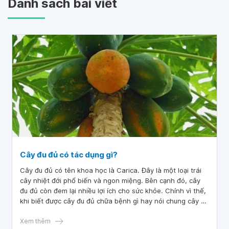
Danh sách bài viết
Cây đu đủ có tác dụng gì?
Cây đu đủ có tên khoa học là Carica. Đây là một loại trái
cây nhiệt đới phổ biến và ngon miệng. Bên cạnh đó, cây
đu đủ còn đem lại nhiều lợi ích cho sức khỏe. Chính vì thế,
khi biết được cây đu đủ chữa bệnh gì hay nói chung cây đu
đủ có tác dụng gì, mọi người sẽ yêu thích loại trái cây
thơm ngon này hơn.
Xem thêm