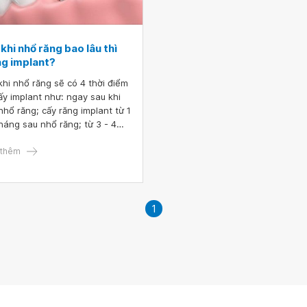
khi nhổ răng bao lâu thì
ng implant?
khi nhổ răng sẽ có 4 thời điểm
ấy implant như: ngay sau khi
nhổ răng; cấy răng implant từ 1
tháng sau nhổ răng; từ 3 - 4
g sau nhổ răng và từ 6 tháng
nhổ răng. Mỗi thời điểm cấy
thêm
 implant sẽ có ưu và nhược
 khác nhau tùy thuộc vào tình
g lâm sàng mà chọn lựa thời
 thích hợp.
1