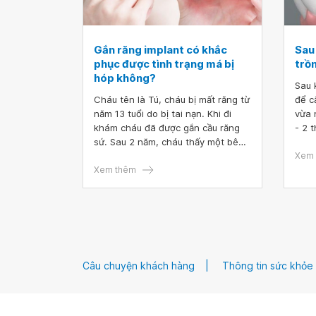
Gắn răng implant có khắc
Sau 
phục được tình trạng má bị
trồ
hóp không?
Sau 
Cháu tên là Tú, cháu bị mất răng từ
để c
năm 13 tuổi do bị tai nạn. Khi đi
vừa 
khám cháu đã được gắn cầu răng
- 2 
sứ. Sau 2 năm, cháu thấy một bên
thán
má của mình bị hóp lại. Vậy bác sĩ
sau 
Xem 
có thể cho cháu biết gắn răng
Xem thêm
răng
implant có khắc phục được tình
điểm
trạng má bị hóp không
huốn
điểm
Câu chuyện khách hàng
Thông tin sức khỏe