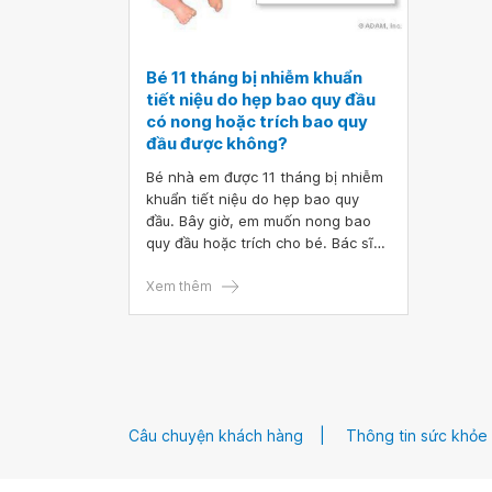
Bé 11 tháng bị nhiễm khuẩn
tiết niệu do hẹp bao quy đầu
có nong hoặc trích bao quy
đầu được không?
Bé nhà em được 11 tháng bị nhiễm
khuẩn tiết niệu do hẹp bao quy
đầu. Bây giờ, em muốn nong bao
quy đầu hoặc trích cho bé. Bác sĩ
cho em hỏi bé 11 tháng bị nhiễm
khuẩn tiết niệu do hẹp bao quy đầu
Xem thêm
có nong hoặc trích bao quy đầu
được không hay đợi bé lớn thêm?
Bé bị đỏ viêm bao quy đầu. Em cảm
ơn.
Câu chuyện khách hàng
Thông tin sức khỏe