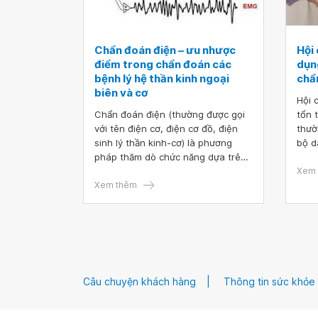
Chẩn đoán điện – ưu nhược
Hội
điểm trong chẩn đoán các
dụn
bệnh lý hệ thần kinh ngoại
chẩ
biên và cơ
Hội 
Chẩn đoán điện (thường được gọi
tổn 
với tên điện cơ, điện cơ đồ, điện
thườ
sinh lý thần kinh-cơ) là phương
bộ d
pháp thăm dò chức năng dựa trên
ép ở
việc ghi lại hoạt động điện của các
(đườ
Xem 
tế bào thần kinh ngoại biên và tế
Xem thêm
ảnh 
bào cơ, từ đó đánh giá được tính
chất
toàn vẹn chức năng hệ thần kinh
nhữn
ngoại biên và cơ.
lớn,
của 
chín
tron
Câu chuyện khách hàng
Thông tin sức khỏe
năng