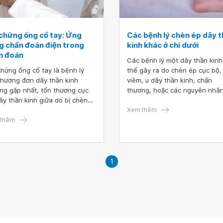
 chứng ống cổ tay: Ứng
Các bệnh lý chèn ép dây 
g chẩn đoán điện trong
kinh khác ở chi dưới
n đoán
Các bệnh lý một dây thần kinh
chứng ống cổ tay là bệnh lý
thể gây ra do chèn ép cục bộ,
thương đơn dây thần kinh
viêm, u dây thần kinh, chấn
ng gặp nhất, tổn thương cục
thương, hoặc các nguyên nhâ
ây thần kinh giữa do bị chèn
khác. Chèn ép (hoặc bẫy) là
 đoạn đi qua ống cổ tay
nguyên nhân thường gặp nhất
Xem thêm
ng hầm cổ tay). Bệnh lý gây
thêm
dù các bệnh lý một dây thần k
hưởng lớn đến lao động và
có thể cũng chồng lên một bệ
 lượng sống, là một trong
nền đa dây thần kinh, một khả
g nguyên nhân gây nghỉ việc
về các bệnh đa dây thần kinh 
 thậm chí làm mất chức năng
vượt quá nội dung của bài viết
1
bàn tay. Chẩn đoán sớm và
h xác là yếu tố quan trọng
g việc điều trị và bảo tồn chức
 bàn tay.