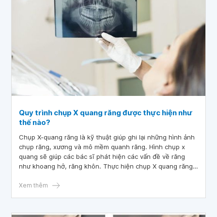
Quy trình chụp X quang răng được thực hiện như
thế nào?
Chụp X-quang răng là kỹ thuật giúp ghi lại những hình ảnh
chụp răng, xương và mô mềm quanh răng. Hình chụp x
quang sẽ giúp các bác sĩ phát hiện các vấn đề về răng
như khoang hở, răng khôn. Thực hiện chụp X quang răng
còn giúp các bác sĩ theo dõi sau quá trình điều trị nha
khoa.
Xem thêm