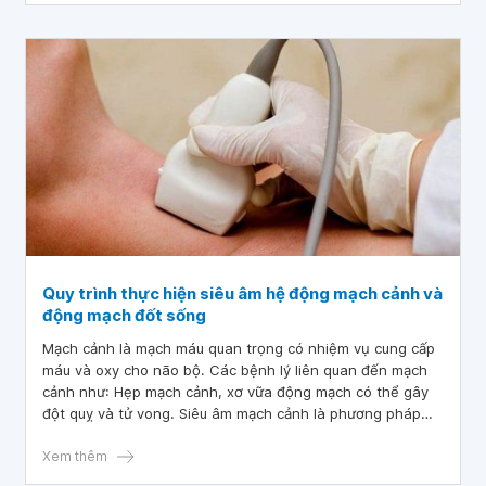
Quy trình thực hiện siêu âm hệ động mạch cảnh và
động mạch đốt sống
Mạch cảnh là mạch máu quan trọng có nhiệm vụ cung cấp
máu và oxy cho não bộ. Các bệnh lý liên quan đến mạch
cảnh như: Hẹp mạch cảnh, xơ vữa động mạch có thể gây
đột quỵ và tử vong. Siêu âm mạch cảnh là phương pháp
hữu hiệu thường được bác sĩ sử dụng trong việc khảo sát
tình trạng của động mạch cảnh.
Xem thêm