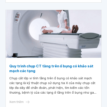
Quy trình chụp CT tầng trên ổ bụng có khảo sát
mạch các tạng
Chụp cắt lớp vi tính tầng trên ổ bụng có khảo sát mạch
các tạng là kỹ thuật chụp sử dụng tia X của máy chụp cắt
lớp đa dãy để chẩn đoán, phát hiện, tìm kiếm các tổn
thương, bệnh lý của các tạng ở tầng trên ổ bụng như gan,
mật, tụy, dạ dày, tá tràng, lách, ... đồng thời khảo sát
mạch các tạng này.
Xem thêm