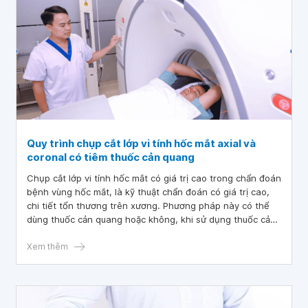
Quy trình chụp cắt lớp vi tính hốc mắt axial và
coronal có tiêm thuốc cản quang
Chụp cắt lớp vi tính hốc mắt có giá trị cao trong chẩn đoán
bệnh vùng hốc mắt, là kỹ thuật chẩn đoán có giá trị cao,
chi tiết tổn thương trên xương. Phương pháp này có thể
dùng thuốc cản quang hoặc không, khi sử dụng thuốc cản
quang có khả năng làm rõ các tổn thương liên quan tới
mạch máu.
Xem thêm