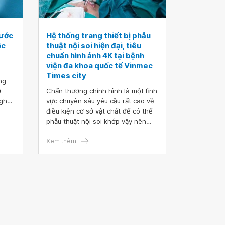
rước
Hệ thống trang thiết bị phẫu
ộc
thuật nội soi hiện đại, tiêu
chuẩn hình ảnh 4K tại bệnh
viện đa khoa quốc tế Vinmec
Times city
ng
ở
Chấn thương chỉnh hình là một lĩnh
nghệ
vực chuyên sâu yêu cầu rất cao về
bản
điều kiện cơ sở vật chất để có thể
ể
phẫu thuật nội soi khớp vậy nên
hẫu
bệnh viện đã trang bị cho phòng
dây
mổ nội soi khớp hệ thống thiết bị
Xem thêm
các
phẫu thuật và hiển thị hình ảnh
n
hiện đại.