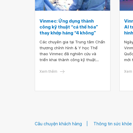
Vinmec: Ứng dụng thành
Vin
công kỹ thuật “cá thể hóa”
AI 
thay khớp háng “4 không”
hìn
Các chuyên gia tại Trung tâm Chấn
Ngày
thương chỉnh hình & Y học Thể
Vinm
thao Vinmec đã nghiên cứu và
Quốc
triển khai thành công kỹ thuật
mới 
“Thay khớp háng tùy biến theo đặc
và t
điểm của từng bệnh nhân”. Với kỹ
Xem thêm
báo 
Xem 
thuật được “cá thể hoá”, người
chuy
bệnh sẽ được hưởng “4 không”:
Đại 
không đau, không truyền máu,
Kana
không phải sử dụng kháng sinh và
Stan
không phải nằm lâu tại chỗ sau
Vinm
phẫu thuật.
Câu chuyện khách hàng
Thông tin sức khỏe