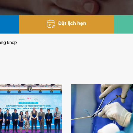
Đặt lịch hẹn
ơng khớp