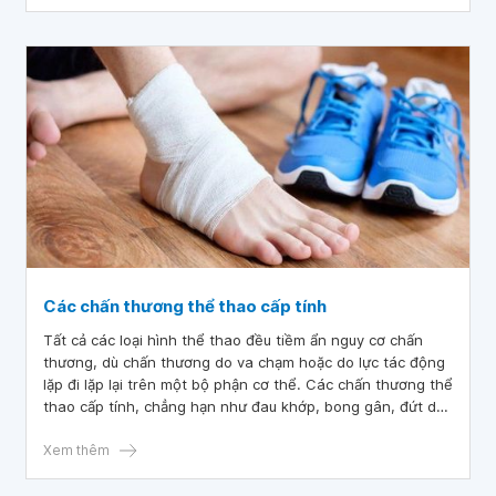
Các chấn thương thể thao cấp tính
Tất cả các loại hình thể thao đều tiềm ẩn nguy cơ chấn
thương, dù chấn thương do va chạm hoặc do lực tác động
lặp đi lặp lại trên một bộ phận cơ thể. Các chấn thương thể
thao cấp tính, chẳng hạn như đau khớp, bong gân, đứt dây
chằng hoặc gãy xương, xảy ra đột ngột trong khi hoạt
động.
Xem thêm