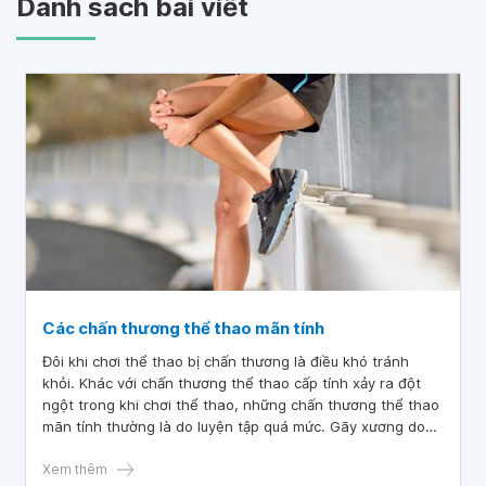
Danh sách bài viết
Các chấn thương thể thao mãn tính
Đôi khi chơi thể thao bị chấn thương là điều khó tránh
khỏi. Khác với chấn thương thể thao cấp tính xảy ra đột
ngột trong khi chơi thể thao, những chấn thương thể thao
mãn tính thường là do luyện tập quá mức. Gãy xương do
stress, chấn thương khuỷu tay, đau mãn tính ở đầu gối là
những chấn thương thể thao mãn tính thường gặp.
Xem thêm