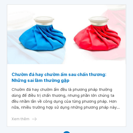
Chườm đá hay chườm ấm sau chấn thương:
Những sai lầm thường gặp
Chườm đá hay chườm ấm đều là phương pháp thường
dùng để điều trị chấn thương, nhưng phần lớn chúng ta
đều nhầm lẫn về công dụng của từng phương pháp. Hơn
nữa, nhiều trường hợp sử dụng những phương pháp này
không đúng cách, không an toàn, dẫn đến việc tổn thương
nhiều hơn so với tác dụng mà các phương pháp này mang
Xem thêm
lại.