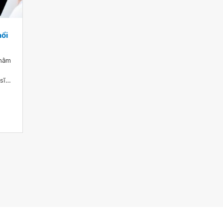
hổi
nhằm
sĩ
ụp X-
ợi
?