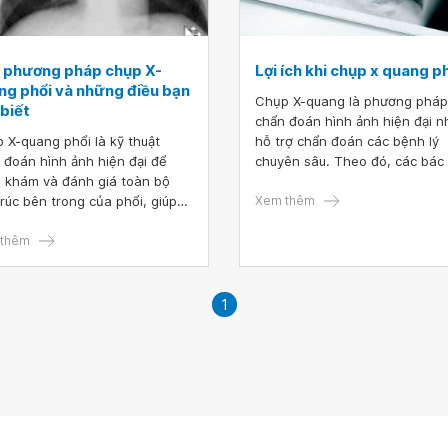
 phương pháp chụp X-
Lợi ích khi chụp x quang p
ng phổi và những điều bạn
Chụp X-quang là phương pháp
biết
chẩn đoán hình ảnh hiện đại 
 X-quang phổi là kỹ thuật
hỗ trợ chẩn đoán các bệnh lý
 đoán hình ảnh hiện đại để
chuyên sâu. Theo đó, các bác 
 khám và đánh giá toàn bộ
thường chỉ định bệnh nhân ch
trúc bên trong của phổi, giúp
quang phổi trong các lần thăm
Xem thêm
 hiện tổn thương và bệnh lý ở
khám sức khỏe định kỳ, có các
. Chụp X quang phổi bao gồm
thêm
bệnh lý về đường hô hấp. Vậy l
 X - quang phổi thẳng và chụp
ích khi chụp X-quang phổi là gì
quang phổi nghiêng.
1