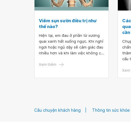
Viêm sụn sườn điều trị như
Các
thế nào?
qua
cần 
Hiện tại, em đau ở phần từ xương
quai xanh hất xuống ngực. Khi nghỉ
Chụp
ngơi hoặc ngủ dậy sẽ cảm giác đau
chẩn
nhiều hơn và khi làm việc không có
thăm
cảm giác đau mấy. Em có đi khám ở
cấu 
bệnh viện, được chẩn đoán bị viêm
Xem thêm
phát
sụn sườn. Em có uống thuốc và kết
phổi
Xem 
hợp châm cứu nhưng không thấy
chụp
hiện tượng đỡ và bị đau gần 1 năm
X - 
rồi. Bác sĩ cho em hỏi, viêm sụn
sườn điều trị như thế nào? Em cảm
ơn bác sĩ.
Câu chuyện khách hàng
Thông tin sức khỏe