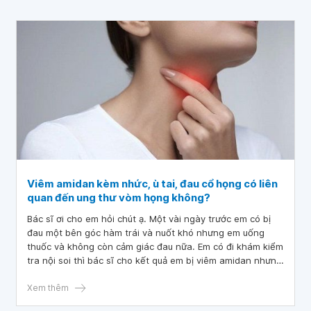
Viêm amidan kèm nhức, ù tai, đau cổ họng có liên
quan đến ung thư vòm họng không?
Bác sĩ ơi cho em hỏi chút ạ. Một vài ngày trước em có bị
đau một bên góc hàm trái và nuốt khó nhưng em uống
thuốc và không còn cảm giác đau nữa. Em có đi khám kiểm
tra nội soi thì bác sĩ cho kết quả em bị viêm amidan nhưng
em bây giờ cảm thấy đau nhức trong tai và ù tai có chảy
nước.
Xem thêm