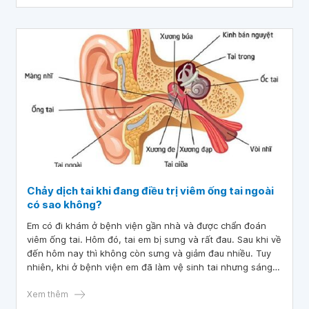
Chảy dịch tai khi đang điều trị viêm ống tai ngoài
có sao không?
Em có đi khám ở bệnh viện gần nhà và được chẩn đoán
viêm ống tai. Hôm đó, tai em bị sưng và rất đau. Sau khi về
đến hôm nay thì không còn sưng và giảm đau nhiều. Tuy
nhiên, khi ở bệnh viện em đã làm vệ sinh tai nhưng sáng
hôm sau tai có hiện tượng chảy dịch và hôm nay kiểm tra
có hơi rướm máu, ù tai. Bác sĩ cho em hỏi, chảy dịch tai khi
Xem thêm
đang điều trị viêm ống tai ngoài có sao không? Em có nên