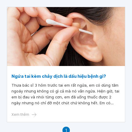
Ngứa tai kèm chảy dịch là dấu hiệu bệnh gì?
Thưa bác sĩ 3 hôm trước tai em rất ngứa, em có dùng tăm
ngoáy nhưng không có gì cả mà nó vẫn ngứa. Hiện giờ, tai
em bị đau và nhói từng cơn, em đã uống thuốc được 2
ngày nhưng nó chỉ đỡ một chút chứ không hết. Em có
dùng tăm bông ngoáy thử thì có một ít nước màu hơi đỏ và
nâu. Cho em ngứa tai kèm chảy dịch là dấu hiệu bệnh gì
Xem thêm
1