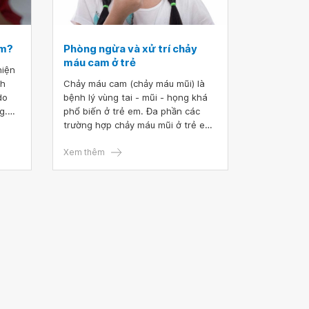
am?
Phòng ngừa và xử trí chảy
máu cam ở trẻ
hiện
nh
Chảy máu cam (chảy máu mũi) là
do
bệnh lý vùng tai - mũi - họng khá
g.
phổ biến ở trẻ em. Đa phần các
hất ở
trường hợp chảy máu mũi ở trẻ em
sẽ tự khỏi và có thể xử trí tại nhà.
ng
Trong trường hợp chảy máu cam ở
Xem thêm
trẻ nghiêm trọng với tần suất
nhiều, cần đưa trẻ đi khám để chẩn
đoán và điều trị kịp thời.