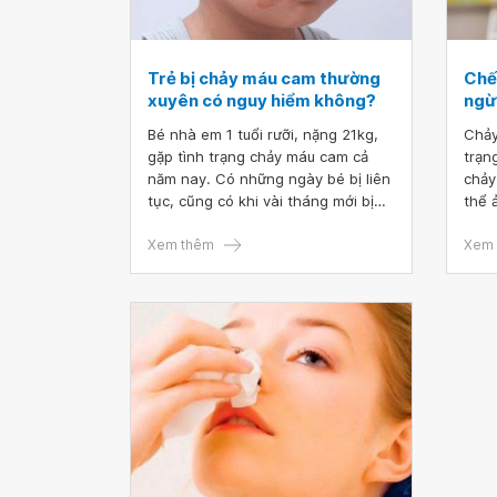
Trẻ bị chảy máu cam thường
Chế
xuyên có nguy hiểm không?
ngừ
Bé nhà em 1 tuổi rưỡi, nặng 21kg,
Chảy
gặp tình trạng chảy máu cam cả
trạn
năm nay. Có những ngày bé bị liên
chảy
tục, cũng có khi vài tháng mới bị
thể 
lại, mùa đông ít bị chảy máu cam
công
hơn. Hôm trước, bé bị chảy máu
Xem thêm
ngườ
Xem 
cam tới 3 lần. Cách đây 2 ngày, bé
dinh
cũng bị 1 lần nên em rất lo lắng.
chảy
Ngoài ra, bé rất khó ngủ, tối nằm
mãi mới ngủ, nhiều buổi trưa ở
trường cũng không ngủ. Dạo gần
đây, chân bé còn hay có những vết
bầm ở chân nữa. Bác sĩ cho em
hỏi, trẻ chảy máu cam thường
xuyên có nguy hiểm không?