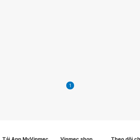
1
Tải App MyVinmec
Vinmec shop
Theo dõi ch