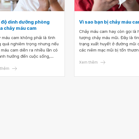
 độ dinh dưỡng phòng
Vì sao bạn bị chảy máu c
a chảy máu cam
Chảy máu cam hay còn gọi là 
 máu cam không phải là tình
tượng chảy máu mũi. Đây là tì
g quá nghiêm trọng nhưng nếu
trạng xuất huyết ở đường mũi 
 máu cam diễn ra nhiều lần có
các niêm mạc mũi bị tổn thươn
ảnh hưởng đến cuộc sống,
Hiện tượng này xảy ra nhiều n
 việc cũng như sức khỏe của
trẻ từ 2-10 tuổi. Phần lớn các
Xem thêm
i bệnh. Xây dựng một chế độ
thêm
trường hợp chảy máu cam khô
 dưỡng phù hợp có thể phòng
xác định được nguyên nhân rõ
 máu cam hiệu quả.
ràng.