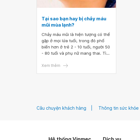
Tại sao bạn hay bị chảy máu
mũi mùa lạnh?
Chảy máu mũi là hiện tượng có thể
gặp ở mọi lứa tuổi, trong đó phổ
biến hơn ở trẻ 2 - 10 tuổi, người 50
- 80 tuổi và phụ nữ mang thai. Tình
trạng chảy máu mũi mùa lạnh
thường gặp hơn các mùa khác
Xem thêm
trong năm.
Câu chuyện khách hàng
Thông tin sức khỏe
Hệ thống Vinmec
Dịch vụ