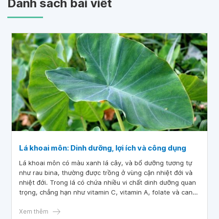
Danh sách bài viết
Lá khoai môn: Dinh dưỡng, lợi ích và công dụng
Lá khoai môn có màu xanh lá cây, và bổ dưỡng tương tự
như rau bina, thường được trồng ở vùng cận nhiệt đới và
nhiệt đới. Trong lá có chứa nhiều vi chất dinh dưỡng quan
trọng, chẳng hạn như vitamin C, vitamin A, folate và canxi,
cũng như các chất chống oxy hóa giúp chống lại bệnh tật.
Xem thêm