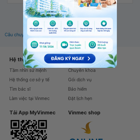
1
Câu chuyện khách hàng
Thông tin sức khỏe
Hệ thống Vinmec
Dịch vụ
Tầm nhìn sứ mệnh
Chuyên khoa
Hệ thống cơ sở y tế
Gói dịch vụ
Tìm bác sĩ
Bảo hiểm
Làm việc tại Vinmec
Đặt lịch hẹn
Tải App MyVinmec
Vinmec shop