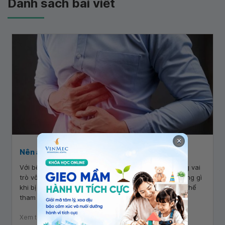
Danh sách bài viết
×
Nên ăn uống gì khi bị rối loạn tiêu hóa?
Với bệnh nhân rối loạn tiêu hóa, chế độ ăn uống đóng vai
trò vô cùng quan trọng. Vậy người bệnh có thể ăn uống gì
khi bị rối loạn tiêu hóa? Bệnh nhân và người thân có thể
tham khảo thực đơn dinh dưỡng dưới đây.
Xem thêm