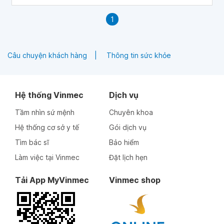
rằng chế độ ăn kiêng có thể giúp giảm mỡ trong cơ thể,
các nghiên cứu dài hạn hỗ trợ hiệu quả của nó vẫn còn
1
thiếu. Bài viết này đánh giá tiềm năng của chế độ ăn keto
để hỗ trợ giảm cân.
Câu chuyện khách hàng
Thông tin sức khỏe
Hệ thống Vinmec
Dịch vụ
Tầm nhìn sứ mệnh
Chuyên khoa
Hệ thống cơ sở y tế
Gói dịch vụ
Tìm bác sĩ
Bảo hiểm
Làm việc tại Vinmec
Đặt lịch hẹn
Tải App MyVinmec
Vinmec shop