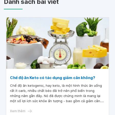
Danh sách bài viết
Chế độ ăn Keto có tác dụng giảm cân không?
Chế độ ăn ketogenic, hay keto, là một hình thức ăn uống
rất ít carb, nhiều chất béo đã trở nên phổ biến trong
những năm gần đây. Nó đã được chứng minh là mang lại
một số lợi ích sức khỏe ấn tượng - bao gồm cả giảm cân.
Vì vậy, nhiều người chuyển sang cách ăn này để đạt được
mục tiêu giảm cân của họ. Trong khi nghiên cứu chỉ ra
Xem thêm