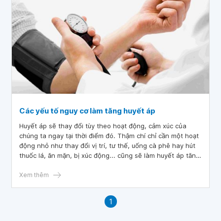
Các yếu tố nguy cơ làm tăng huyết áp
Huyết áp sẽ thay đổi tùy theo hoạt động, cảm xúc của
chúng ta ngay tại thời điểm đó. Thậm chí chỉ cần một hoạt
động nhỏ như thay đổi vị trí, tư thế, uống cà phê hay hút
thuốc lá, ăn mặn, bị xúc động... cũng sẽ làm huyết áp tăng
lên. Hiểu biết về các yếu tố làm tăng huyết áp sẽ giúp mọi
người biết cách giữ huyết áp ổn định, bảo vệ sức khỏe cho
Xem thêm
chính mình và người thân.
1