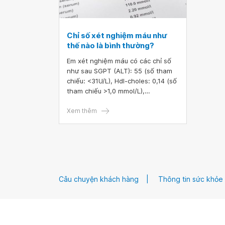
Chỉ số xét nghiệm máu như
thế nào là bình thường?
Em xét nghiệm máu có các chỉ số
như sau SGPT (ALT): 55 (số tham
chiếu: <31U/L), Hdl-choles: 0,14 (số
tham chiếu >1,0 mmol/L),
Triglycerid: 3,4 (số tham chiếu <2,2
mmol/L) và các chỉ số khác trong
Xem thêm
vùng tham chiếu. Vậy bác sĩ cho
em hỏi chỉ số xét nghiệm máu như
thế nào là bình thường? Gan và mỡ
máu của em có vấn đề nghiêm
trọng không, em vẫn ăn ngủ bình
thường, ngáy to khi ngủ và có
Câu chuyện khách hàng
Thông tin sức khỏe
uống bia thường xuyên. Em có cần
uống thuốc can thiệp không thưa
bác sĩ.