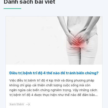
Danh sách bài viết
Điều trị bệnh trĩ độ 4 thế nào để tránh biến chứng?
Việc điều trị bệnh trĩ độ 4 kịp thời và đúng phương pháp
không chỉ giúp cải thiện chất lượng cuộc sống mà còn
ngăn ngừa các biến chứng nghiêm trọng. Vậy những cách
trị bệnh trĩ độ 4 được thực hiện như thế nào để đảm bảo
an toàn cho sức khỏe sẽ được giải đáp chi tiết thông qua
bài viết dưới đây.
Xem thêm