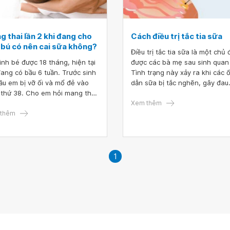
 thai lần 2 khi đang cho
Cách điều trị tắc tia sữa
 bú có nên cai sữa không?
Điều trị tắc tia sữa là một chủ 
inh bé được 18 tháng, hiện tại
được các bà mẹ sau sinh quan
ang có bầu 6 tuần. Trước sinh
Tình trạng này xảy ra khi các 
ầu em bị vỡ ối và mổ đẻ vào
dẫn sữa bị tắc nghẽn, gây đau
 thứ 38. Cho em hỏi mang thai
nhức, sưng và cứng ngực. Cách
2 khi đang cho con bú có nên
tắc tia sữa thường tập trung v
Xem thêm
sữa không? Cảm ơn bác sĩ tư
thêm
việc làm thông các ống dẫn sữ
tắc, giảm viêm và đau. Phương
pháp điều trị có thể bao gồm 
phương pháp như cho con bú
thường xuyên, massage ngực,
1
chườm nóng và lạnh.