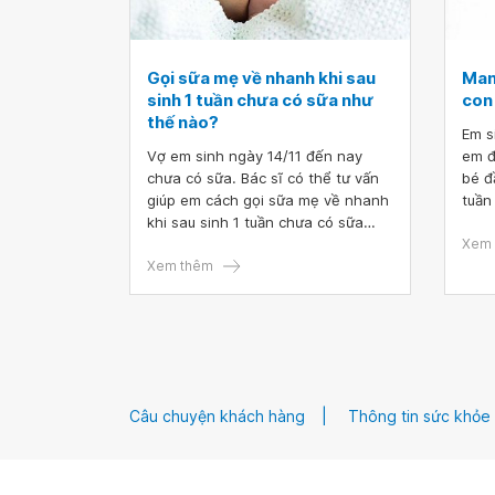
Gọi sữa mẹ về nhanh khi sau
Mang
sinh 1 tuần chưa có sữa như
con
thế nào?
Em s
Vợ em sinh ngày 14/11 đến nay
em đ
chưa có sữa. Bác sĩ có thể tư vấn
bé đ
giúp em cách gọi sữa mẹ về nhanh
tuần
khi sau sinh 1 tuần chưa có sữa
lần 
như thế nào? Cảm ơn bác sĩ tư
cai 
Xem 
vấn.
Xem thêm
vấn.
Câu chuyện khách hàng
Thông tin sức khỏe