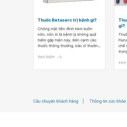
Thuốc Betaserc trị bệnh gì?
Thu
gì?
Chóng mặt tiền đình kèm buồn
nôn, nôn ói là bệnh lý không quá
Thuố
hiếm gặp hiện nay. Bên cạnh các
Flun
thuốc thông thường, bác sĩ thường
chế 
chỉ định thuốc Betaserc để điều trị
tron
tình trạng này.
Xem thêm
đau 
chón
Xem 
Tuy 
gây 
mong
như:
sử d
tình
Câu chuyện khách hàng
Thông tin sức khỏe
cần 
dụng
sĩ đi