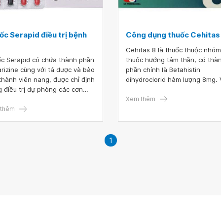
ốc Serapid điều trị bệnh
Công dụng thuốc Cehitas
Cehitas 8 là thuốc thuộc nhóm
c Serapid có chứa thành phần
thuốc hướng tâm thần, có thà
arizine cùng với tá dược và bào
phần chính là Betahistin
thành viên nang, được chỉ định
dihydroclorid hàm lượng 8mg.
g điều trị dự phòng các cơn
thuốc Cehitas 8 có tác dụng g
nửa đầu, hoặc các triệu chứng
Cách sử dụng thuốc với liều l
Xem thêm
g mặt do rối loạn tiền đình.
thêm
như thế nào?
nhiên, thuốc Serapid có thể
ra một số tác dụng phụ không
 muốn cho người sử dụng
1
 Hoa mắt, chóng mặt, thậm chí
ụng thuốc kéo dài có thể gặp
 trạng trầm cảm. Vì vậy, bạn
tìm hiểu kỹ lưỡng trước khi sử
 thuốc và nên tư vấn bởi bác
ều trị.