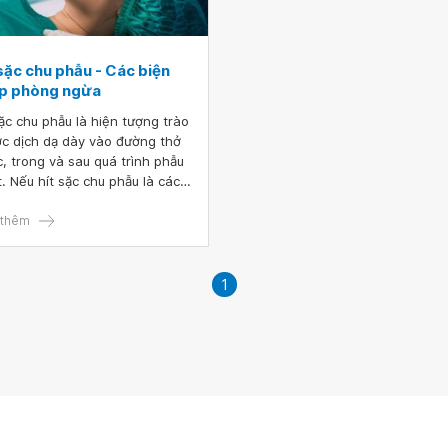
sặc chu phẫu - Các biện
p phòng ngừa
sặc chu phẫu là hiện tượng trào
c dịch dạ dày vào đường thở
c, trong và sau quá trình phẫu
t. Nếu hít sặc chu phẫu là các
 thức ăn, dị vật, nhất là dịch
 của dạ dày có thể làm bỏng,
thêm
dính cản trở sự dẫn, trao đổi
trong đường hô hấp. Do đó cần
iện pháp phòng ngừa hít sặc
1
phẫu.