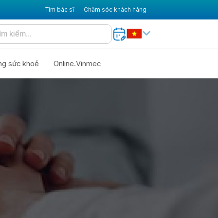
Tìm bác sĩ
Chăm sóc khách hàng
ng sức khoẻ
Online.Vinmec