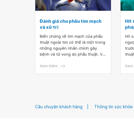
Đánh giá chu phẫu tim mạch
Hít 
và xử trí
phá
Biến chứng về tim mạch của phẫu
Hít 
thuật ngoài tim có thể là một trong
ngượ
những nguyên nhân chính gây
trướ
bệnh và tử vong do phẫu thuật. Vì
thuậ
vậy, việc đánh giá và xử trí chu
mảnh
phẫu tim mạch cho những người
Xem thêm
acid
Xem 
phẫu thuật ngoài tim có vai trò vô
dày 
cùng quan trọng.
oxy 
có b
chu 
Câu chuyện khách hàng
Thông tin sức khỏe