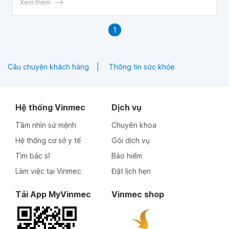
thuật viên phải có sự khéo léo và khả năng kiểm soát cao.
Xem thêm
Áp lực không chỉ nằm ở việc ca mổ có đạt kết quả hay
không, mà còn ở trách nhiệm đảm bảo cho trẻ có thể phát
1
triển bình thường về lâu dài.
Câu chuyện khách hàng
Thông tin sức khỏe
Hệ thống Vinmec
Dịch vụ
Tầm nhìn sứ mệnh
Chuyên khoa
Hệ thống cơ sở y tế
Gói dịch vụ
Tìm bác sĩ
Bảo hiểm
Làm việc tại Vinmec
Đặt lịch hẹn
Tải App MyVinmec
Vinmec shop