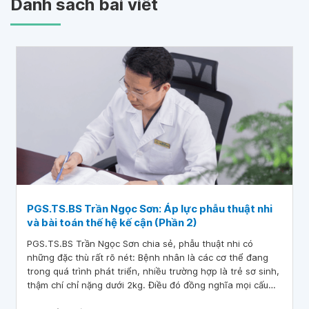
Danh sách bài viết
PGS.TS.BS Trần Ngọc Sơn: Áp lực phẫu thuật nhi
và bài toán thế hệ kế cận (Phần 2)
PGS.TS.BS Trần Ngọc Sơn chia sẻ, phẫu thuật nhi có
những đặc thù rất rõ nét: Bệnh nhân là các cơ thể đang
trong quá trình phát triển, nhiều trường hợp là trẻ sơ sinh,
thậm chí chỉ nặng dưới 2kg. Điều đó đồng nghĩa mọi cấu
trúc giải phẫu đều rất nhỏ và dễ tổn thương, đòi hỏi phẫu