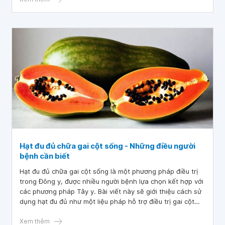
Hạt đu đủ chữa gai cột sống - Những điều người
bệnh cần biết
Hạt đu đủ chữa gai cột sống là một phương pháp điều trị
trong Đông y, được nhiều người bệnh lựa chọn kết hợp với
các phương pháp Tây y. Bài viết này sẽ giới thiệu cách sử
dụng hạt đu đủ như một liệu pháp hỗ trợ điều trị gai cột
sống, đem đến một lựa chọn an toàn và hiệu quả cho
những ai đang tìm kiếm phương pháp điều trị không dùng
Xem thêm