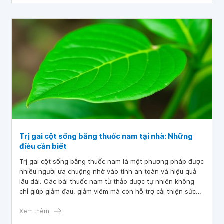
lành mạnh cùng chế độ dinh dưỡng hợp lý.
Trị gai cột sống bằng thuốc nam tại nhà: Những
điều cần biết
Trị gai cột sống bằng thuốc nam là một phương pháp được
nhiều người ưa chuộng nhờ vào tính an toàn và hiệu quả
lâu dài. Các bài thuốc nam từ thảo dược tự nhiên không
chỉ giúp giảm đau, giảm viêm mà còn hỗ trợ cải thiện sức
khỏe xương khớp. Cùng khám phá cách áp dụng các bài
thuốc này để chăm sóc sức khỏe một cách hiệu quả và
Xem thêm
bền vững.