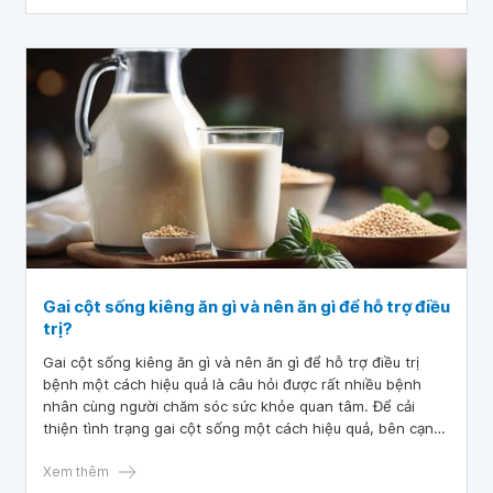
Gai cột sống kiêng ăn gì và nên ăn gì để hỗ trợ điều
trị?
Gai cột sống kiêng ăn gì và nên ăn gì để hỗ trợ điều trị
bệnh một cách hiệu quả là câu hỏi được rất nhiều bệnh
nhân cùng người chăm sóc sức khỏe quan tâm. Để cải
thiện tình trạng gai cột sống một cách hiệu quả, bên cạnh
việc tuân thủ phác đồ điều trị và áp dụng các phương
pháp hỗ trợ, người bệnh cần chú trọng xây dựng lối sống
Xem thêm