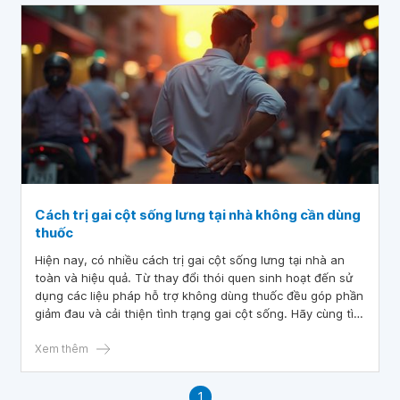
Cách trị gai cột sống lưng tại nhà không cần dùng
thuốc
Hiện nay, có nhiều cách trị gai cột sống lưng tại nhà an
toàn và hiệu quả. Từ thay đổi thói quen sinh hoạt đến sử
dụng các liệu pháp hỗ trợ không dùng thuốc đều góp phần
giảm đau và cải thiện tình trạng gai cột sống. Hãy cùng tìm
hiểu những phương pháp này để kiểm soát và cải thiện
sức khỏe cột sống một cách hiệu quả.
Xem thêm
1