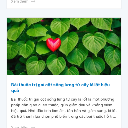
đau lưng, cứng khớp và khó khăn trong vận động.
Xem thêm
Bài thuốc trị gai cột sống lưng từ cây lá lốt hiệu
quả
Bài thuốc trị gai cột sống lưng từ cây lá lốt là một phương
pháp dân gian quen thuộc, giúp giảm đau và kháng viêm
hiệu quả. Nhờ đặc tính làm ấm, tán hàn và giảm sưng, lá lốt
đã trở thành lựa chọn phổ biến trong các bài thuốc hỗ trợ
điều trị các vấn đề về xương khớp, đặc biệt là gai cột sống
lưng.
Xem thêm