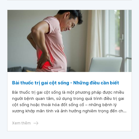
Bài thuốc trị gai cột sống - Những điều cần biết
Bài thuốc trị gai cột sống là một phương pháp được nhiều
người bệnh quan tâm, sử dụng trong quá trình điều trị gai
cột sống hoặc thoái hóa đốt sống cổ – những bệnh lý
xương khớp mãn tính và ảnh hưởng nghiêm trọng đến chất
lượng cuộc sống. Tuy nhiên, trong trường hợp bệnh diễn
tiến phức tạp, người bệnh cần tìm đến bác sĩ chuyên khoa
Xem thêm
để được khám và đưa ra phác đồ điều trị phù hợp.