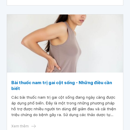
thuốc hoặc ít tác dụng phụ.
Bài thuốc nam trị gai cột sống - Những điều cần
biết
Các bài thuốc nam trị gai cột sống đang ngày càng được
áp dụng phổ biến. Đây là một trong những phương pháp
hỗ trợ được nhiều người tin dùng để giảm đau và cải thiện
triệu chứng do bệnh gây ra. Sử dụng các thảo dược tự
nhiên, những bài thuốc này giúp kháng viêm, giảm nhức
mỏi và tăng cường sức khỏe cột sống.
Xem thêm