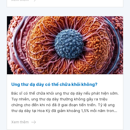
Ung thư dạ dày có thể chữa khỏi không?
Bác sĩ có thể chữa khỏi ung thư dạ dày nếu phát hiện sớm.
Tuy nhiên, ung thư dạ dày thường không gây ra triệu
chứng cho đến khi nó đã ở giai đoạn tiến triển. Tỷ lệ ung
thư dạ dày tại Hoa Kỳ đã giảm khoảng 1,5% mỗi năm trong
10 năm qua. Hiệp hội Ung thư Hoa Kỳ ước tính rằng khoảng
26.500 người sẽ được chẩn đoán vào năm 2023.
Xem thêm