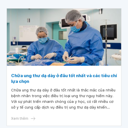
Chữa ung thư dạ dày ở đâu tốt nhất và các tiêu chí
lựa chọn
Chữa ung thư dạ dày ở đâu tốt nhất là thắc mắc của nhiều
bệnh nhân trong việc điều trị loại ung thư nguy hiểm này.
Với sự phát triển nhanh chóng của y học, có rất nhiều cơ
sở y tế cung cấp dịch vụ điều trị ung thư dạ dày khiến
bệnh nhân khó khăn trong việc lựa chọn. Bài viết dưới đây
sẽ đưa ra những tiêu chí giúp bệnh nhân và gia đình có
Xem thêm
thể dễ dàng quyết định nơi điều trị phù hợp.