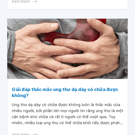
Cùng tìm hiểu về hai bệnh trong bài viết sau!
Xem thêm
Giải đáp thắc mắc ung thư dạ dày có chữa được
không?
Ung thư dạ dày có chữa được không luôn là thắc mắc của
nhiều người, bởi phần lớn mọi người tin rằng ung thư là một
căn bệnh khó chữa và rất ít người có thể vượt qua. Tuy
nhiên, nhiều loại ung thư có thể chữa khỏi nếu được phát
hiện và điều trị kịp thời. Hãy cùng tìm hiểu xem ung thư dạ
dày có thể chữa được không thông qua bài viết này nhé.
Xem thêm