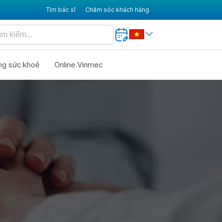
Tìm bác sĩ
Chăm sóc khách hàng
ng sức khoẻ
Online.Vinmec