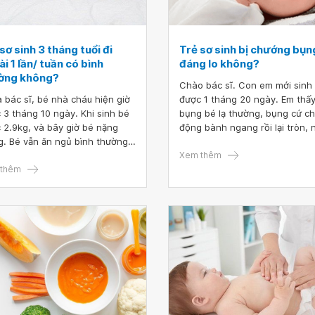
sơ sinh 3 tháng tuổi đi
Trẻ sơ sinh bị chướng bụn
i 1 lần/ tuần có bình
đáng lo không?
ờng không?
Chào bác sĩ. Con em mới sinh
 bác sĩ, bé nhà cháu hiện giờ
được 1 tháng 20 ngày. Em thấ
 3 tháng 10 ngày. Khi sinh bé
bụng bé lạ thường, bụng cứ c
 2.9kg, và bây giờ bé nặng
động bành ngang rồi lại tròn, 
g. Bé vẫn ăn ngủ bình thường,
chướng bụng. Bác sĩ cho hỏi c
g bé đi ngoài 1 lần/ tuần hoặc
của em có vấn đề gì không ạ?
Xem thêm
1 tuần bé mới đi được. Vậy bé
thêm
Mong bác sĩ tư vấn giúp em, e
ị làm sao không ạ?
cảm ơn.