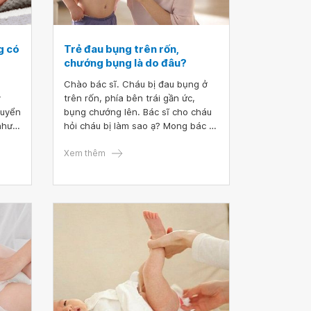
g có
Trẻ đau bụng trên rốn,
chướng bụng là do đâu?
Chào bác sĩ. Cháu bị đau bụng ở
y
trên rốn, phía bên trái gần ức,
huyển
bụng chướng lên. Bác sĩ cho cháu
như
hỏi cháu bị làm sao ạ? Mong bác sĩ
on
tư vấn giúp cháu, cháu xin cảm ơn
bác sĩ ạ. Chào cháu. Đau bụng là
Xem thêm
m xin
biểu hiện cấp tính thường gặp
trong nhiều loại bệnh lý về đường
tiêu hóa. Cháu nên báo với bố mẹ
để bố mẹ đưa đi khám cháu nhé.