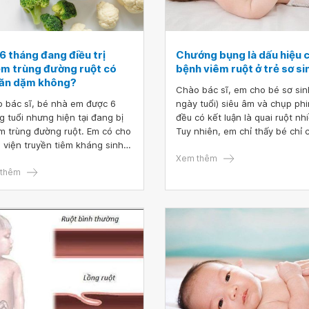
6 tháng đang điều trị
Chướng bụng là dấu hiệu 
ễm trùng đường ruột có
bệnh viêm ruột ở trẻ sơ si
 ăn dặm không?
Chào bác sĩ, em cho bé sơ sin
 bác sĩ, bé nhà em được 6
ngày tuổi) siêu âm và chụp ph
g tuổi nhưng hiện tại đang bị
đều có kết luận là quai ruột nhi
m trùng đường ruột. Em có cho
Tuy nhiên, em chỉ thấy bé chỉ 
i viện truyền tiêm kháng sinh,
triệu chứng duy nhất là hơi ch
hông đi ngoài ra nhầy và máu
bụng (không có triệu chứng kh
Xem thêm
 phân vàng đẹp nhưng ngày
thêm
nhưng bệnh viện lại dự đoán l
đi 4,5 lần như vậy có được gọi
viêm ruột.
ình thường không ạ? Bé bú mẹ
 toàn ạ, bác sĩ cho em hỏi
 bị viêm ruột như vậy em cho
ặm có được không ạ? Em xin
 thành cảm ơn bác sĩ ạ!