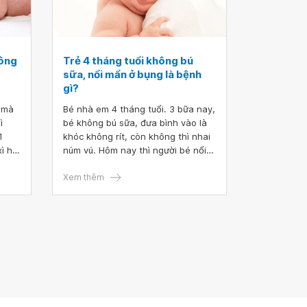
hông
Trẻ 4 tháng tuổi không bú
sữa, nổi mẩn ở bụng là bệnh
gì?
 mà
Bé nhà em 4 tháng tuổi. 3 bữa nay,
ì
bé không bú sữa, đưa bình vào là
1
khóc không rít, còn không thì nhai
ì hơi
núm vú. Hôm nay thì người bé nổi
i làm
mẩn đỏ ở bụng. Bác sĩ cho em hỏi
 hay
trẻ 4 tháng tuổi không bú sữa, nổi
Xem thêm
mẩn ở bụng là bệnh gì? Bé nhà em
bị là do bé phát ban, chán bú hay
bị bệnh gì thưa bác sĩ