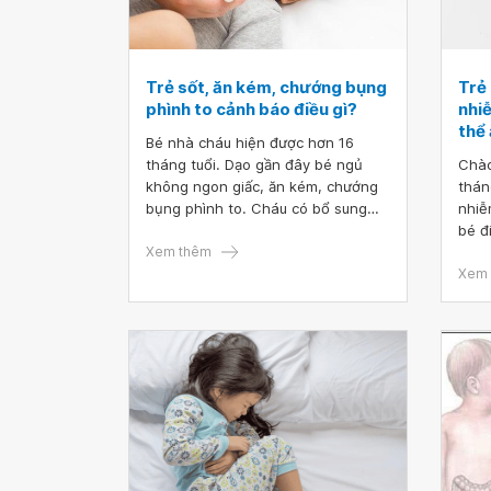
Trẻ sốt, ăn kém, chướng bụng
Trẻ 
phình to cảnh báo điều gì?
nhi
thể
Bé nhà cháu hiện được hơn 16
tháng tuổi. Dạo gần đây bé ngủ
Chào
không ngon giấc, ăn kém, chướng
thán
bụng phình to. Cháu có bổ sung
nhiễ
kẽm và sắt cho bé. Hiện bé lại
bé đ
đang sốt 38 độ 5, thi thoảng ho.
Xem thêm
bé k
Chỗ lợi đang sưng chuẩn bị nhú
nữa,
Xem 
răng. Cháu vừa cho bé dùng kháng
vẫn 
dùng kháng sinh được 6 ngày thì
là b
bé sốt. Bác sĩ cho cháu hỏi bé có
hoàn
phải bị sốt mọc răng không hay bị
đang
gì ạ? Đang dịch nên cháu theo dõi
ăn d
và hạ sốt cho bé tại nhà. Mong
chân
nhận được sự tư vấn của bác sĩ.