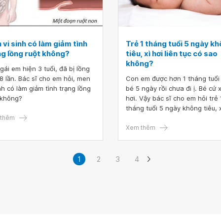
vi sinh có làm giảm tình
Trẻ 1 tháng tuổi 5 ngày k
ng lồng ruột không?
tiêu, xì hơi liên tục có sao
không?
gái em hiện 3 tuổi, đã bị lồng
 8 lần. Bác sĩ cho em hỏi, men
Con em được hơn 1 tháng tuổi
inh có làm giảm tình trạng lồng
bé 5 ngày rồi chưa đi ị. Bé cứ x
 không?
hơi. Vậy bác sĩ cho em hỏi trẻ 
tháng tuổi 5 ngày không tiêu, x
thêm
liên tục có sao không? Em phả
gì để bé đi ị được? Mặc dù, em
Xem thêm
xoa bụng cho bé rồi.
1
2
3
4