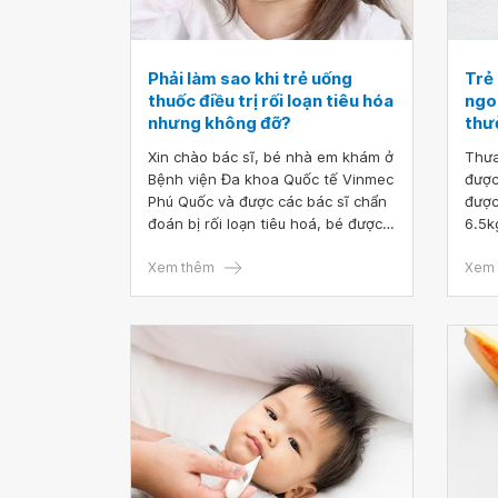
Phải làm sao khi trẻ uống
Trẻ 
thuốc điều trị rối loạn tiêu hóa
ngoà
nhưng không đỡ?
thư
Xin chào bác sĩ, bé nhà em khám ở
Thưa
Bệnh viện Đa khoa Quốc tế Vinmec
được
Phú Quốc và được các bác sĩ chẩn
được
đoán bị rối loạn tiêu hoá, bé được
6.5k
chỉ định uống thuốc nhưng bé uống
nhưn
được 2 ngày về không thấy đỡ. Bên
Xem thêm
hơn 
Xem 
cạnh đó, bé cứ uống sữa vào là
có b
nôn trớ, bụng vẫn đầy hơi và đi cầu
phân lỏng ngày 4,5 lần. Vậy em
phải làm như thế nào ạ?