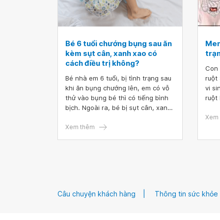
Bé 6 tuổi chướng bụng sau ăn
Men 
kèm sụt cân, xanh xao có
trạ
cách điều trị không?
Con 
Bé nhà em 6 tuổi, bị tình trạng sau
ruột
khi ăn bụng chướng lên, em có vỗ
vi s
thử vào bụng bé thì có tiếng bình
ruột
bịch. Ngoài ra, bé bị sụt cân, xanh
xao. Xin hỏi bác sĩ, bé 6 tuổi
Xem 
chướng bụng sau ăn kèm sụt cân,
Xem thêm
xanh xao có cách điều trị không ạ?
Câu chuyện khách hàng
Thông tin sức khỏe