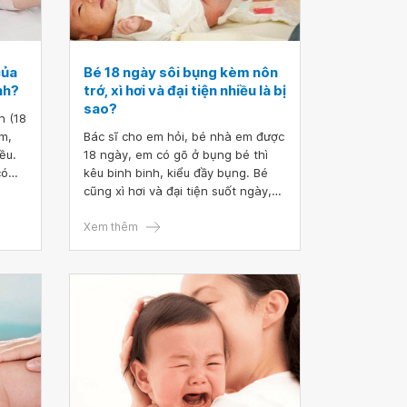
của
Bé 18 ngày sôi bụng kèm nôn
nh?
trớ, xì hơi và đại tiện nhiều là bị
sao?
h (18
im,
Bác sĩ cho em hỏi, bé nhà em được
ều.
18 ngày, em có gõ ở bụng bé thì
có
kêu binh binh, kiểu đầy bụng. Bé
ướng
cũng xì hơi và đại tiện suốt ngày,
ác),
nay bụng bé sôi và trớ nhiều nữa.
à
Vậy cho em hỏi, bé 18 ngày sôi
Xem thêm
bụng kèm nôn trớ, xì hơi và đại tiện
nhiều là bị sao? Mong bác sĩ tư
vấn. Cảm ơn bác sĩ ạ!