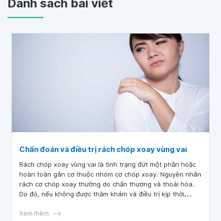
Danh sách bài viết
Chẩn đoán và điều trị rách chóp xoay vùng vai
Rách chóp xoay vùng vai là tình trạng đứt một phần hoặc
hoàn toàn gân cơ thuộc nhóm cơ chóp xoay. Nguyên nhân
rách cơ chóp xoay thường do chấn thương và thoái hóa.
Do đó, nếu không được thăm khám và điều trị kịp thời,
bệnh có thể để lại các biến chứng như lỏng khớp, mất
vững các khớp và viêm khớp thoái hóa.
Xem thêm