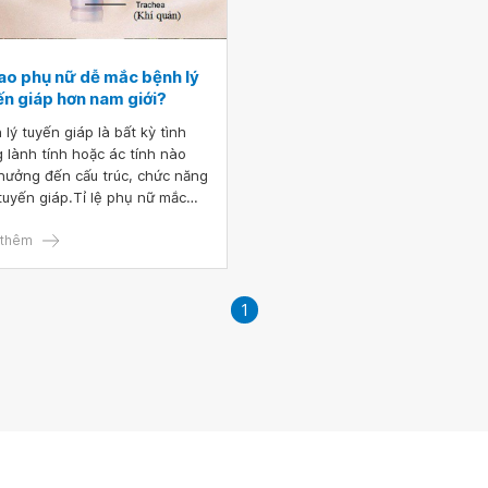
sao phụ nữ dễ mắc bệnh lý
ến giáp hơn nam giới?
 lý tuyến giáp là bất kỳ tình
g lành tính hoặc ác tính nào
hưởng đến cấu trúc, chức năng
tuyến giáp.Tỉ lệ phụ nữ mắc
g giáp nhiều hơn gấp 7 lần, bị
giáp gấp 8 lần so với nam giới.
thêm
1