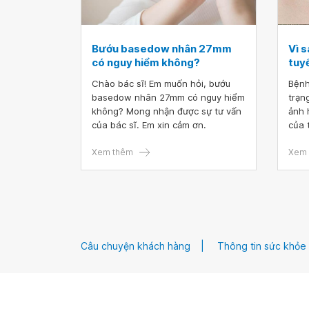
Bướu basedow nhân 27mm
Vì 
có nguy hiểm không?
tuy
Chào bác sĩ! Em muốn hỏi, bướu
Bệnh
basedow nhân 27mm có nguy hiểm
trạn
không? Mong nhận được sự tư vấn
ảnh 
của bác sĩ. Em xin cảm ơn.
của 
cườn
Xem thêm
suy 
Xem 
Câu chuyện khách hàng
Thông tin sức khỏe