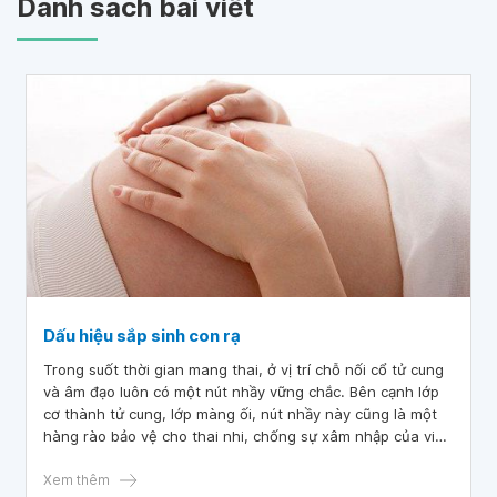
Danh sách bài viết
Dấu hiệu sắp sinh con rạ
Trong suốt thời gian mang thai, ở vị trí chỗ nối cổ tử cung
và âm đạo luôn có một nút nhầy vững chắc. Bên cạnh lớp
cơ thành tử cung, lớp màng ối, nút nhầy này cũng là một
hàng rào bảo vệ cho thai nhi, chống sự xâm nhập của vi
khuẩn hay các lực tác động cơ học từ bên ngoài vào
buồng ối.
Xem thêm