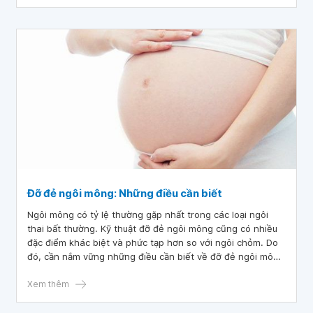
Đỡ đẻ ngôi mông: Những điều cần biết
Ngôi mông có tỷ lệ thường gặp nhất trong các loại ngôi
thai bất thường. Kỹ thuật đỡ đẻ ngôi mông cũng có nhiều
đặc điểm khác biệt và phức tạp hơn so với ngôi chỏm. Do
đó, cần nắm vững những điều cần biết về đỡ đẻ ngôi mông
dưới đây để có một cuộc chuyển dạ sinh an toàn cho cả
mẹ và con.
Xem thêm