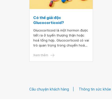
Có thể giải độc
Glucocorticoid?
Glucocorticoid là một hormon được
tiết ra ở tuyến thượng thận hoặc
hoá tổng hợp. Glucocorticoid có vai
trò quan trọng trong chuyển hoá
các chất của cơ thể để đảm bảo
duy trì chức năng sống. Nếu sử
Xem thêm
dụng không đúng cách,
Glucocorticoid có thể gây tình
trạng ngộ độc. Vậy cần lưu ý gì khi
sử dụng Glucocorticoid?
Câu chuyện khách hàng
Thông tin sức khỏe