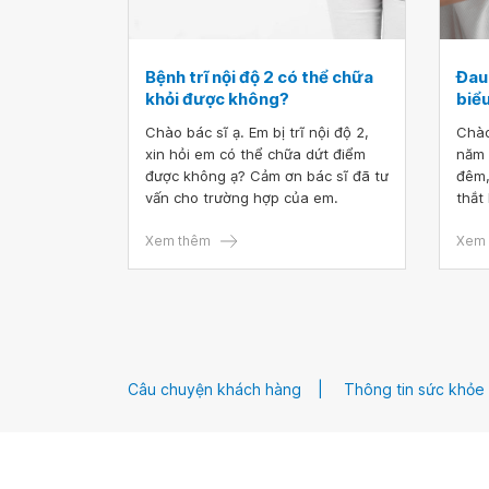
Bệnh trĩ nội độ 2 có thể chữa
Đau 
khỏi được không?
biểu
Chào bác sĩ ạ. Em bị trĩ nội độ 2,
Chào
xin hỏi em có thể chữa dứt điểm
năm 
được không ạ? Cảm ơn bác sĩ đã tư
đêm,
vấn cho trường hợp của em.
thắt
trung
Xem thêm
sau l
Xem 
vậy 
đó l
nguy
đã t
Câu chuyện khách hàng
Thông tin sức khỏe