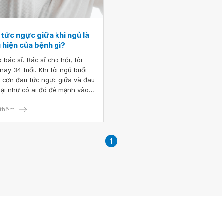
tức ngực giữa khi ngủ là
 hiện của bệnh gì?
 bác sĩ. Bác sĩ cho hỏi, tôi
nay 34 tuổi. Khi tôi ngủ buổi
 cơn đau tức ngực giữa và đau
 lại như có ai đó đè mạnh vào,
 bình 1 lần là 20 phút. 1 tuần
ại bị tiếp với triệu chứng như
thêm
khoảng 40 phút. Bác sĩ cho hỏi
à biểu hiện của bệnh gì và có
 hiểm không? Cảm ơn bác sĩ
1
ư vấn.