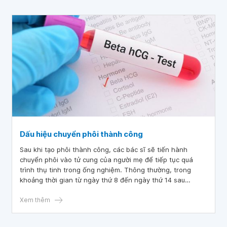
Dấu hiệu chuyển phôi thành công
Sau khi tạo phôi thành công, các bác sĩ sẽ tiến hành
chuyển phôi vào tử cung của người mẹ để tiếp tục quá
trình thụ tinh trong ống nghiệm. Thông thường, trong
khoảng thời gian từ ngày thứ 8 đến ngày thứ 14 sau
chuyển phôi thì cơ thể người mẹ sẽ xuất hiện các dấu hiệu
chuyển phôi thành công hoặc thất bại.
Xem thêm