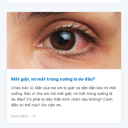
sớm, trước khi các cơn co thắt trở nên quá mức đến mức
buộc mí mắt phải đóng lại.
Mắt giật, mí mắt trùng xuống là do đâu?
Chào bác sĩ, Mắt của mẹ em bị giật và dần dần kéo mí mắt
xuống. Bác sĩ cho em hỏi mắt giật, mí mắt trùng xuống là
do đâu? Có phải bị dây thần kinh chèn vào không? Cách
điều trị thế nào? Em cảm ơn.
Xem thêm