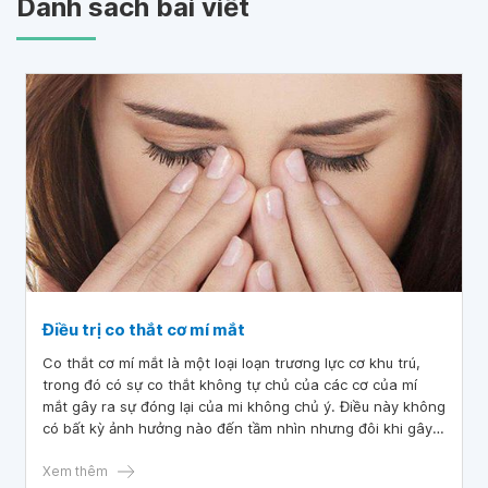
Danh sách bài viết
Điều trị co thắt cơ mí mắt
Co thắt cơ mí mắt là một loại loạn trương lực cơ khu trú,
trong đó có sự co thắt không tự chủ của các cơ của mí
mắt gây ra sự đóng lại của mi không chủ ý. Điều này không
có bất kỳ ảnh hưởng nào đến tầm nhìn nhưng đôi khi gây
khó chịu, suy giảm chất lượng cuộc sống của người bệnh.
Do đó, vấn đề điều trị co thắt cơ mí mắt cần được đặt ra
Xem thêm