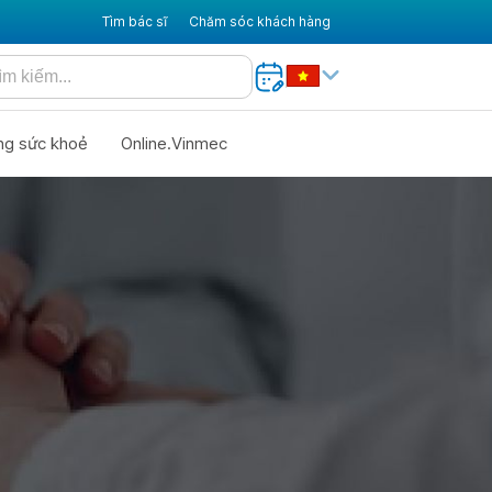
Tìm bác sĩ
Chăm sóc khách hàng
ng sức khoẻ
Online.Vinmec