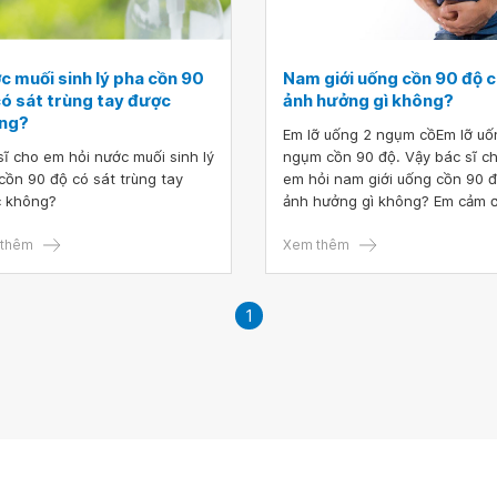
c muối sinh lý pha cồn 90
Nam giới uống cồn 90 độ 
có sát trùng tay được
ảnh hưởng gì không?
ng?
Em lỡ uống 2 ngụm cồEm lỡ uố
sĩ cho em hỏi nước muối sinh lý
ngụm cồn 90 độ. Vậy bác sĩ c
cồn 90 độ có sát trùng tay
em hỏi nam giới uống cồn 90 
 không?
ảnh hưởng gì không? Em cảm 
bác sĩ. n 90 độ. Vậy bác sĩ ch
thêm
hỏi nam giới uống cồn 90 độ c
Xem thêm
ảnh hưởng gì không? Em cảm 
bác sĩ.
1