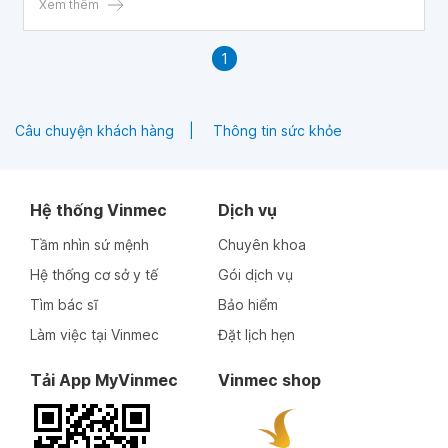
có liều dùng thuốc phù hợp.
Xem thêm
1
Câu chuyện khách hàng
Thông tin sức khỏe
Hệ thống Vinmec
Dịch vụ
Tầm nhìn sứ mệnh
Chuyên khoa
Hệ thống cơ sở y tế
Gói dịch vụ
Tìm bác sĩ
Bảo hiểm
Làm việc tại Vinmec
Đặt lịch hẹn
Tải App MyVinmec
Vinmec shop