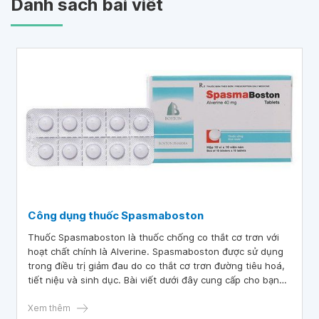
Danh sách bài viết
Công dụng thuốc Spasmaboston
Thuốc Spasmaboston là thuốc chống co thắt cơ trơn với
hoạt chất chính là Alverine. Spasmaboston được sử dụng
trong điều trị giảm đau do co thắt cơ trơn đường tiêu hoá,
tiết niệu và sinh dục. Bài viết dưới đây cung cấp cho bạn
đọc thông tin về công dụng và lưu ý khi sử dụng thuốc
Spasmaboston.
Xem thêm