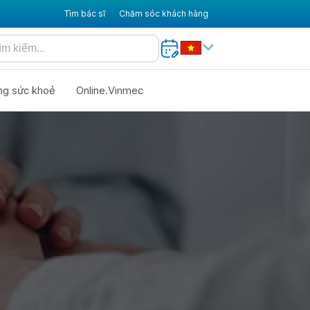
Tìm bác sĩ
Chăm sóc khách hàng
ng sức khoẻ
Online.Vinmec