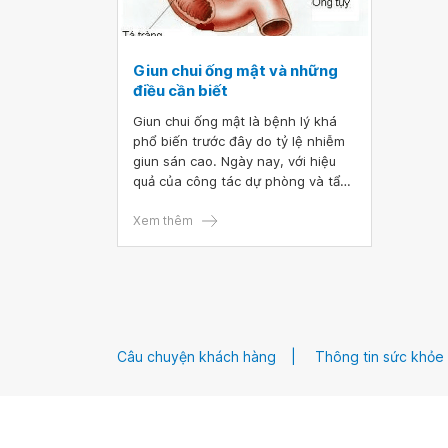
Giun chui ống mật và những
điều cần biết
Giun chui ống mật là bệnh lý khá
phổ biến trước đây do tỷ lệ nhiễm
giun sán cao. Ngày nay, với hiệu
quả của công tác dự phòng và tẩy
giun định kỳ, tỷ lệ người mắc bệnh
đã giảm nhiều trong cộng đồng.
Xem thêm
Giun chui ống mật xảy ra khi mật độ
giun tăng lên với số lượng lớn trong
ống tiêu hóa và khiến chúng di
chuyển ngược hướng lên hệ thống
đường mật.
Câu chuyện khách hàng
Thông tin sức khỏe