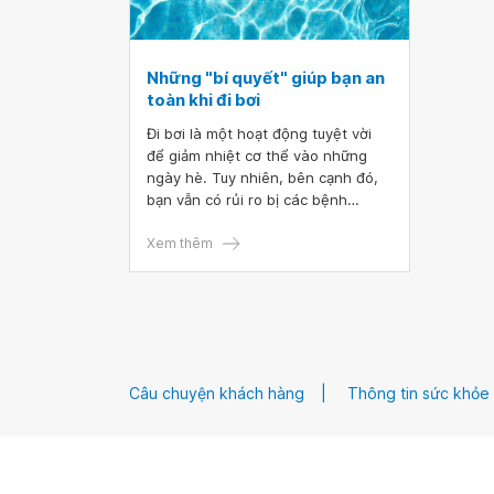
Những "bí quyết" giúp bạn an
toàn khi đi bơi
Đi bơi là một hoạt động tuyệt vời
để giảm nhiệt cơ thể vào những
ngày hè. Tuy nhiên, bên cạnh đó,
bạn vẫn có rủi ro bị các bệnh
nhiễm trùng do tiếp xúc với vi
khuẩn có trong bể. Một vài mẹo
Xem thêm
dưới đây về an toàn khi đi bơi sẽ
giúp bạn có một khoảng thời gian
thư giãn thật sự tại bể bơi.
Câu chuyện khách hàng
Thông tin sức khỏe