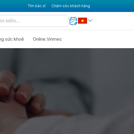
Tìm bác sĩ
Chăm sóc khách hàng
ng sức khoẻ
Online.Vinmec