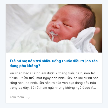
Trẻ bú mẹ nôn trớ nhiều uống thuốc điều trị có tác
dụng phụ không?
Xin chào bác sĩ! Con em được 2 tháng tuổi, bé bị nôn trớ
từ lúc 3 tuần tuổi, một ngày nôn nhiều lần, có khi cữ bú nào
cũng non, đã nhiều lần nôn ra sữa vón cục đang tiêu hóa
trong dạ dày. Bé rất ham ngủ nhưng không ngủ được vì
đang ngủ thì trào ngược sữa ra ngoài, nhiều khi bé mở mắt
khóc thét vì khó chịu. Ngoài vấn đề đó ra bé không còn
Xem thêm
vấn đề nào khác, khi em thấy tình trạng bé đang ngủ mở
mắt đó em biết là bé sẽ nôn nên em rất lo lắng. Bé sinh