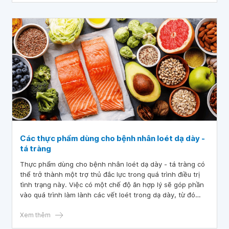
Các thực phẩm dùng cho bệnh nhân loét dạ dày -
tá tràng
Thực phẩm dùng cho bệnh nhân loét dạ dày - tá tràng có
thể trở thành một trợ thủ đắc lực trong quá trình điều trị
tình trạng này. Việc có một chế độ ăn hợp lý sẽ góp phần
vào quá trình làm lành các vết loét trong dạ dày, từ đó
giúp cải thiện tình trạng bệnh. Tuy nhiên, nhiều bệnh nhân
vẫn chưa biết liệu viêm loét dạ dày tá tràng nên ăn gì để
Xem thêm
bệnh mau khỏi.