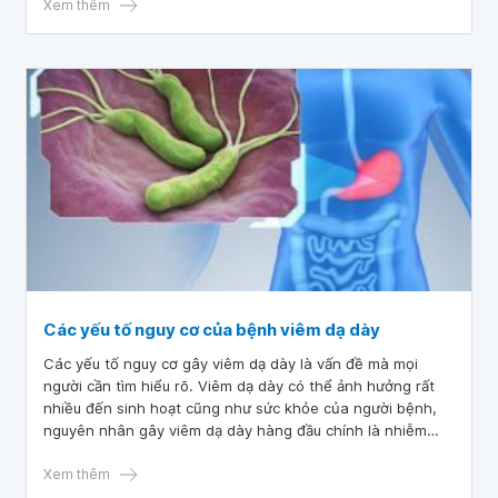
viêm xoang, ung thư thực quản… có thể xảy ra nếu không
Xem thêm
được điều trị kịp thời.
Các yếu tố nguy cơ của bệnh viêm dạ dày
Các yếu tố nguy cơ gây viêm dạ dày là vấn đề mà mọi
người cần tìm hiểu rõ. Viêm dạ dày có thể ảnh hưởng rất
nhiều đến sinh hoạt cũng như sức khỏe của người bệnh,
nguyên nhân gây viêm dạ dày hàng đầu chính là nhiễm
khuẩn HP. Ở giai đoạn đầu, bệnh có thể được chữa khỏi
hoàn toàn. Tuy nhiên nếu không điều trị kịp thời, bệnh có
Xem thêm
thể gây ra các biến chứng cực kỳ nguy hiểm.