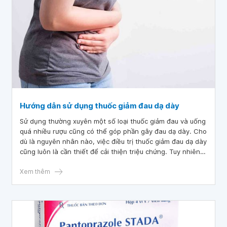
Hướng dẫn sử dụng thuốc giảm đau dạ dày
Sử dụng thường xuyên một số loại thuốc giảm đau và uống
quá nhiều rượu cũng có thể góp phần gây đau dạ dày. Cho
dù là nguyên nhân nào, việc điều trị thuốc giảm đau dạ dày
cũng luôn là cần thiết để cải thiện triệu chứng. Tuy nhiên,
để điều trị đạt được hiệu quả cao, người bệnh cần biết các
hướng dẫn sử dụng thuốc giảm đau dạ dày theo từng
Xem thêm
nhóm.