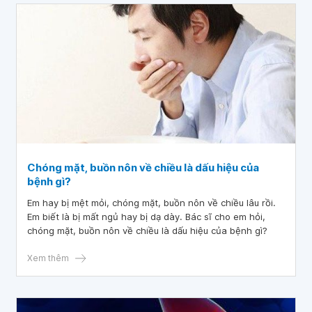
muốn hỏi triệu chứng đau tức ngực lan xuống eo kèm buồn
nôn cảnh báo bệnh gì? Cảm ơn bác sĩ!
Chóng mặt, buồn nôn về chiều là dấu hiệu của
bệnh gì?
Em hay bị mệt mỏi, chóng mặt, buồn nôn về chiều lâu rồi.
Em biết là bị mất ngủ hay bị dạ dày. Bác sĩ cho em hỏi,
chóng mặt, buồn nôn về chiều là dấu hiệu của bệnh gì?
Xem thêm