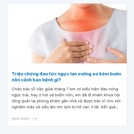
thường lúc 38 tuần được 2750g, tháng đầu tăng 1100g.
Tháng thứ 2 em chưa cân. Vậy bé còn nhỏ như vậy uống
thuốc điều trị có gây ra tác dụng phụ hay không?
Triệu chứng đau tức ngực lan xuống eo kèm buồn
nôn cảnh báo bệnh gì?
Chào bác sĩ! Vào giữa tháng 7 em có biểu hiện đau nóng
ngực trái, hay ợ hơi và buồn nôn, em đã đi khám khoa nội
tổng quát tại phòng khám gần nhà và được bác sĩ cho xét
nghiệm máu và siêu âm tim (em bị hở van 3 lá). Kết quả
được chẩn đoán là trào ngược dạ dày. Sau 1 tháng uống
thuốc thì không khỏi và có tiến triển nặng hơn. Dạo này
Xem thêm
cơn đau ngực cũng nhiều hơn (như bị cắn) và lan tới ức
vùng ngực trái kèm buồn nôn và đau luôn phần eo trái. Em