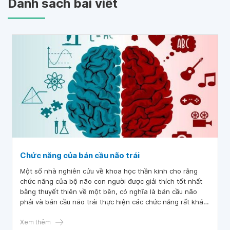
Danh sách bài viết
Chức năng của bán cầu não trái
Một số nhà nghiên cứu về khoa học thần kinh cho rằng
chức năng của bộ não con người được giải thích tốt nhất
bằng thuyết thiên về một bên, có nghĩa là bán cầu não
phải và bán cầu não trái thực hiện các chức năng rất khác
nhau và hai bên giao tiếp thông qua các kết nối của mỗi
bên. Vậy bán cầu não trái điều khiển gì?
Xem thêm