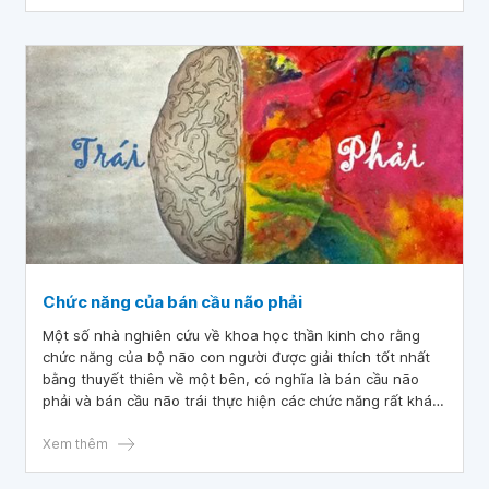
Chức năng của bán cầu não phải
Một số nhà nghiên cứu về khoa học thần kinh cho rằng
chức năng của bộ não con người được giải thích tốt nhất
bằng thuyết thiên về một bên, có nghĩa là bán cầu não
phải và bán cầu não trái thực hiện các chức năng rất khác
nhau và hai bên giao tiếp thông qua các kết nối của mỗi
bên. Vậy bán cầu não phải điều khiển gì?
Xem thêm