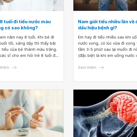
8 tuổi đi tiểu nước màu
Nam giới tiểu nhiều lần về
ng có sao không?
dấu hiệu bệnh gì?
em năm nay 8 tuổi. Khi bé đi
Em hay đi tiểu nhiều sau khi u
buổi tối, sáng dậy thì thấy bãi
nước xong, có lúc vừa đi xong 
 tiểu của bé thành màu trắng.
tầm 3-5 phút sau lại muốn đi n
bác sĩ cho em hỏi trẻ 8 tuổi đi
(đặc biệt là khi em uống nước 
 nước màu trắng có sao không
đêm, lúc tiểu rắt, lúc tiểu nhiều)
thêm
Bác sĩ cho em hỏi nam giới tiể
Xem thêm
nhiều lần về đêm dấu hiệu bện
Em cảm ơn bác sĩ.