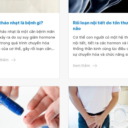
tháo nhạt là bệnh gì?
Rối loạn nội tiết do tổn t
não
tháo nhạt là một căn bệnh mãn
 xảy ra do sự suy giảm hormone
Cơ thể con người có một hệ t
trong quá trình chuyển hóa
nội tiết, tiết ra các hormon và
 của cơ thể, gây rối loạn cân
thống thần kinh cùng lúc điều 
 nước. Đây là bệnh lý gây
sự chuyển hóa và chức năng s
u ảnh hưởng nghiêm trọng tới
thêm
lý của cơ thể người. Khi ở trạn
 lượng sống của bệnh nhân.
thái bình thường, các hormon 
Xem thêm
sự cân bằng trao đổi chất của
thể và chức năng sinh lý. Nếu v
một nguyên nhân nào đó phá 
sự cân bằng sẽ dẫn đến sự rối
nội tiết và gây ra một số biểu 
lâm sàng tương ứng. Và một t
những nguyên nhân dẫn đến r
loạn nội tiết là chấn thương sọ