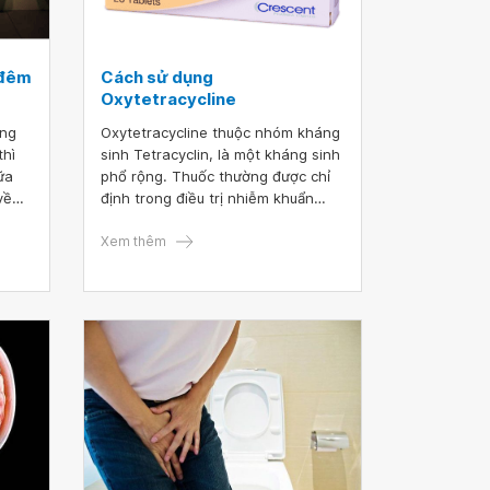
 đêm
Cách sử dụng
Oxytetracycline
ống
Oxytetracycline thuộc nhóm kháng
thì
sinh Tetracyclin, là một kháng sinh
ữa
phổ rộng. Thuốc thường được chỉ
về
định trong điều trị nhiễm khuẩn
.
Gram âm và Gram dương sau khi
u
xác định vi khuẩn còn nhạy cảm với
Xem thêm
h gì?
Oxytetracycline.