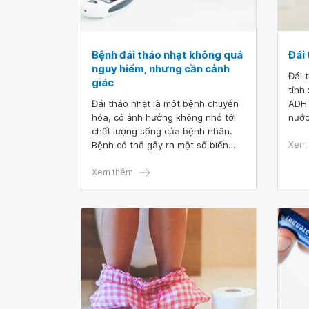
Bệnh đái tháo nhạt không quá
Đái 
nguy hiểm, nhưng cần cảnh
Đái 
giác
tính
Đái tháo nhạt là một bệnh chuyển
ADH 
hóa, có ảnh hưởng không nhỏ tới
nước
chất lượng sống của bệnh nhân.
bằng
Bệnh có thể gây ra một số biến
nhiề
Xem 
chứng như rối loạn nhịp tim, rối
chất
loạn co thắt ruột, co cơ... làm tăng
Xem thêm
nguy cơ tử vong do ngừng tim, tụt
huyết áp... Bởi vậy, mỗi người đều
cần cảnh giác trước nguy cơ mắc
phải căn bệnh này.