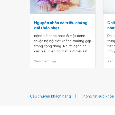
Nguyên nhân và triệu chứng
Chẩn
đái tháo nhạt
nhạ
Bệnh đái tháo nhạt là một bệnh
Đái 
thuộc hệ nội tiết không thường gặp
trưn
trong cộng đồng. Người bệnh có
tiết
các hiểu hiện nổi bật là đi tiểu rất
(pol
nhiều lần và nhiều về số lượng nên
hợp,
phải uống nhiều nước. Các triệu
Xem thêm
cơ t
Xem 
chứng này gây ảnh hưởng đời sống
phát
người bệnh và đôi khi dẫn đến các
trọn
biến chứng nguy hiểm nếu không
có t
được phát hiện sớm, điều chỉnh kịp
đáp 
thời.
Câu chuyện khách hàng
Thông tin sức khỏe