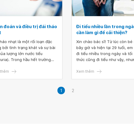
 đoán và điều trị đái tháo
Đi tiểu nhiều lần trong ng
t
cần làm gì để cải thiện?
tháo nhạt là một rối loạn đặc
Xin chào bác sĩ! Từ lúc còn bé
g bởi tình trạng khát và sự bài
bây giờ và hiện tại 29 tuổi, em
 của lượng lớn nước tiểu
đi tiểu nhiều trong ngày và tối
yuria). Trong hầu hết trường
thức cũng đi tiểu như vậy, nh
 đái tháo nhạt là kết quả của
nếu đi ngủ sẽ ngủ một mạch đ
hể không sản xuất, lưu trữ hoặc
thêm
5-6 giờ sáng mới đi tiểu và mứ
Xem thêm
 hành một hormone quan
uống nước bình thường. Em có 
g, nhưng đái tháo nhạt cũng
khám sức khỏe nội soi mọi thứ
hể xảy ra khi thận không thể
bình thường. Em nghĩ mình bị 
1
2
ứng đúng hormone đó.
quang tăng hoạt, biểu hiện củ
là uống nhiều nước hay ít nước
cũng đi tiểu nhiều lần. Vậy em
nên uống thuốc bổ thận hay 
phải làm gì để cải thiện không 
Cám ơn bác sĩ!