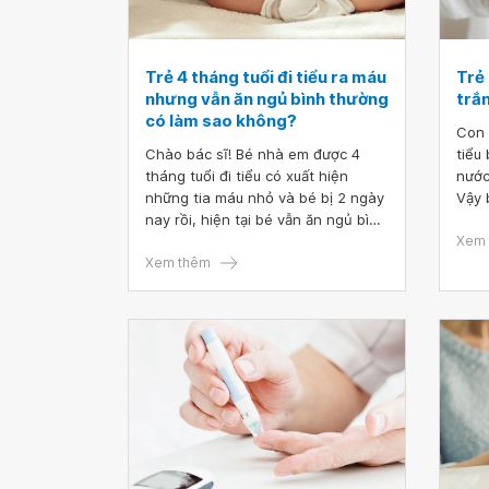
Trẻ 4 tháng tuổi đi tiểu ra máu
Trẻ 
nhưng vẫn ăn ngủ bình thường
trắ
có làm sao không?
Con 
Chào bác sĩ! Bé nhà em được 4
tiểu 
tháng tuổi đi tiểu có xuất hiện
nước
những tia máu nhỏ và bé bị 2 ngày
Vậy 
nay rồi, hiện tại bé vẫn ăn ngủ bình
tiểu
thường. Vậy bác sĩ cho em hỏi trẻ
Xem 
4 tháng tuổi đi tiểu ra máu nhưng
Xem thêm
vẫn ăn ngủ bình thường có làm sao
không? Mong bác sĩ tư vấn và giải
đáp. Em xin chân thành cảm ơn!