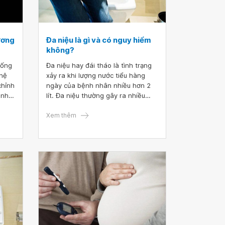
hương
Đa niệu là gì và có nguy hiểm
không?
hống
Đa niệu hay đái tháo là tình trạng
 hệ
xảy ra khi lượng nước tiểu hàng
chỉnh
ngày của bệnh nhân nhiều hơn 2
inh
lít. Đa niệu thường gây ra nhiều
g
phiền toái, nhất là đa niệu về đêm
giữ
và có thể là biểu hiện của bệnh lý
Xem thêm
 cơ
như đái tháo đường, đái tháo nhạt,
ì
sau bệnh lý cấp tính hoặc do yếu tố
vỡ
tâm thần.
 loạn
hiện
rong
ối
 não.