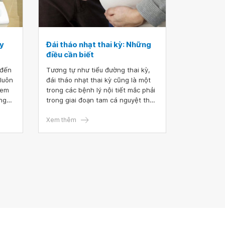
ày
Đái tháo nhạt thai kỳ: Những
điều cần biết
 đến
Tương tự như tiểu đường thai kỳ,
 luôn
đái tháo nhạt thai kỳ cũng là một
 em
trong các bệnh lý nội tiết mắc phải
ưng
trong giai đoạn tam cá nguyệt thứ
ến
ba. Tuy nhiên, tình trạng này có tỷ
c độ
lệ hiếm gặp trong cộng đồng.
Xem thêm
đi
 đều
bàng
a em
 có
em
ạ?